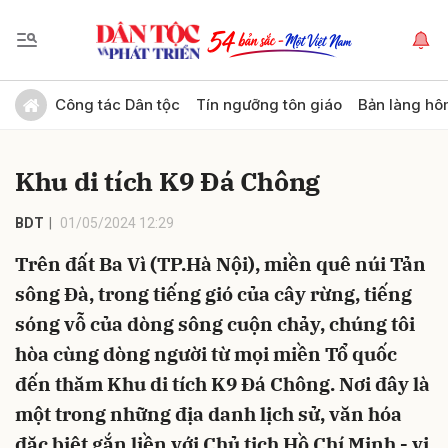
Gửi bình luận
Công tác Dân tộc
Tín ngưỡng tôn giáo
Bản làng hô
Khu di tích K9 Đá Chông
BDT
01/05/2024 12:29
Trên đất Ba Vì (TP.Hà Nội), miền quê núi Tản
sông Đà, trong tiếng gió của cây rừng, tiếng
Hủy
Gửi
sóng vỗ của dòng sông cuộn chảy, chúng tôi
hòa cùng dòng người từ mọi miền Tổ quốc
đến thăm Khu di tích K9 Đá Chông. Nơi đây là
một trong những địa danh lịch sử, văn hóa
đặc biệt gắn liền với Chủ tịch Hồ Chí Minh - vị