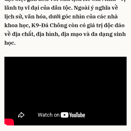
lãnh tụ vĩ đại của dân tộc. Ngoài ý nghĩa về
lịch sử, văn hóa, dưới góc nhìn của các nhà
khoa học, K9-Đá Chông còn có giá trị độc đáo
về địa chất, địa hình, địa mạo và đa dạng sinh
học.