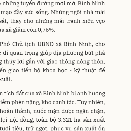
o những tuyến đường mới mở, Bình Ninh
n mạo đầy sức sống. Những ngôi nhà mái
sát, thay cho những mái tranh xiêu vẹo
của xã giảm còn 0,75%.
Phó Chủ tịch UBND xã Bình Ninh, cho
c đi quan trọng giúp địa phương bứt phá
 thủy lợi gắn với giao thông nông thôn,
n giao tiến bộ khoa học - kỹ thuật để
xuất.
n tích đất của xã Bình Ninh bị ảnh hưởng
iễm phèn nặng, khó canh tác. Tuy nhiên,
n hoàn thành, nước mặn được ngăn chặn,
lợi nội đồng, toàn bộ 3.321 ha sản xuất
ưới tiêu, trữ ngọt, phục vụ sản xuất ổn