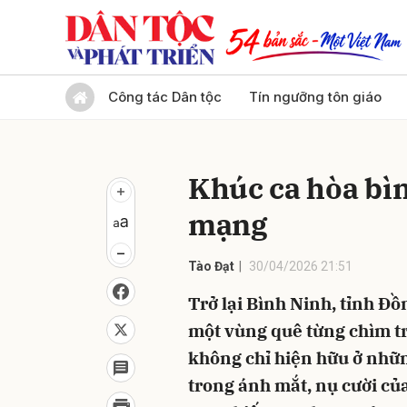
Gửi 
Công tác Dân tộc
Tín ngưỡng tôn giáo
Khúc ca hòa bì
mạng
Tào Đạt
30/04/2026 21:51
Trở lại Bình Ninh, tỉnh Đ
một vùng quê từng chìm tr
không chỉ hiện hữu ở nhữ
trong ánh mắt, nụ cười củ