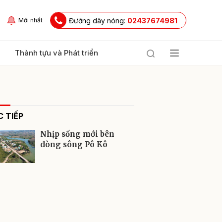
Đường dây nóng:
02437674981
Mới nhất
Thành tựu và Phát triển
 TIẾP
Nhịp sống mới bên
dòng sông Pô Kô
ửi