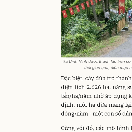
Xã Bình Ninh được thành lập trên cơ
thời gian qua, diện mạo 
Đặc biệt, cây dừa trở thàn
diện tích 2.626 ha, năng s
tấn/ha/năm nhờ áp dụng kh
định, mỗi ha dừa mang lại
đồng/năm - một con số đáng
Cùng với đó, các mô hình l