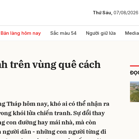
Thứ Sáu,
07/08/2026
bình luận
Bản làng hôm nay
Sắc màu 54
Người giữ lửa
Media
nh trên vùng quê cách
ĐỌC
ồng Tháp hôm nay, khó ai có thể nhận ra
Hủy
G
ong khói lửa chiến tranh. Sự đổi thay
ng con đường hay mái nhà, mà còn
a người dân - những con người từng đi