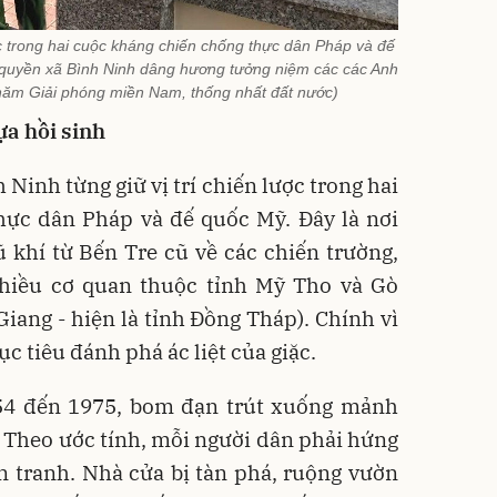
ược trong hai cuộc kháng chiến chống thực dân Pháp và đế
 quyền xã Bình Ninh dâng hương tưởng niệm các các Anh
 năm Giải phóng miền Nam, thống nhất đất nước)
ựa hồi sinh
Ninh từng giữ vị trí chiến lược trong hai
hực dân Pháp và đế quốc Mỹ. Đây là nơi
 khí từ Bến Tre cũ về các chiến trường,
nhiều cơ quan thuộc tỉnh Mỹ Tho và Gò
Giang - hiện là tỉnh Đồng Tháp). Chính vì
c tiêu đánh phá ác liệt của giặc.
54 đến 1975, bom đạn trút xuống mảnh
. Theo ước tính, mỗi người dân phải hứng
n tranh. Nhà cửa bị tàn phá, ruộng vườn