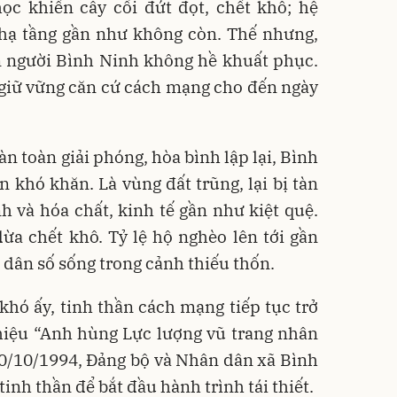
ọc khiến cây cối đứt đọt, chết khô; hệ
 hạ tầng gần như không còn. Thế nhưng,
on người Bình Ninh không hề khuất phục.
 giữ vững căn cứ cách mạng cho đến ngày
 toàn giải phóng, hòa bình lập lại, Bình
 khó khăn. Là vùng đất trũng, lại bị tàn
h và hóa chất, kinh tế gần như kiệt quệ.
ừa chết khô. Tỷ lệ hộ nghèo lên tới gần
dân số sống trong cảnh thiếu thốn.
hó ấy, tinh thần cách mạng tiếp tục trở
hiệu “Anh hùng Lực lượng vũ trang nhân
20/10/1994, Đảng bộ và Nhân dân xã Bình
inh thần để bắt đầu hành trình tái thiết.