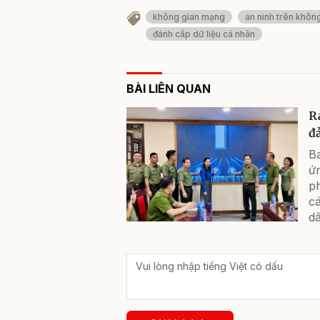
không gian mạng
an ninh trên khôn
đánh cắp dữ liệu cá nhân
BÀI LIÊN QUAN
R
đ
B
ứ
p
c
dâ