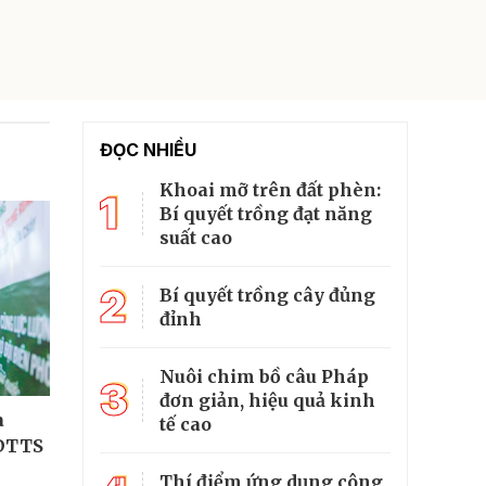
ĐỌC NHIỀU
Khoai mỡ trên đất phèn:
1
Bí quyết trồng đạt năng
suất cao
2
Bí quyết trồng cây đủng
đỉnh
Nuôi chim bồ câu Pháp
3
đơn giản, hiệu quả kinh
a
tế cao
 DTTS
Thí điểm ứng dụng công