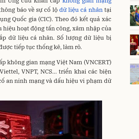
tâm Ứng cứu khẩn cấp
không gian mạng
hông báo về sự cố lộ
dữ liệu cá nhân
tại
ụng Quốc gia (CIC). Theo đó kết quả xác
u hiệu hoạt động tấn công, xâm nhập của
p dữ liệu cá nhân. Số lượng dữ liệu bị
ược tiếp tục thống kê, làm rõ.
ấp không gian mạng Việt Nam (VNCERT)
Viettel, VNPT, NCS… triển khai các biện
cố an ninh mạng và dấu hiệu vi phạm dữ