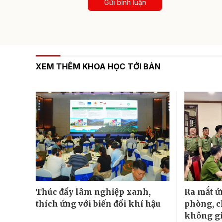
Gửi bình luận
XEM THÊM KHOA HỌC TỚI BẢN
Thúc đẩy lâm nghiệp xanh,
Ra mắt 
thích ứng với biến đổi khí hậu
phòng, c
không g