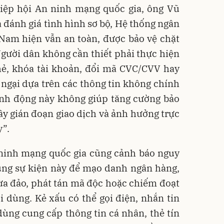
iệp hội An ninh mạng quốc gia, ông Vũ
đánh giá tình hình sơ bộ, Hệ thống ngân
 Nam hiện vẫn an toàn, được bảo vệ chặt
gười dân không cần thiết phải thực hiện
hẻ, khóa tài khoản, đổi mã CVC/CVV hay
o ngại dựa trên các thông tin không chính
nh động này không giúp tăng cường bảo
gây gián đoạn giao dịch và ảnh hưởng trực
y”.
 ninh mạng quốc gia cũng cảnh báo nguy
dụng sự kiện này để mạo danh ngân hàng,
a đảo, phát tán mã độc hoặc chiếm đoạt
ời dùng. Kẻ xấu có thể gọi điện, nhắn tin
ùng cung cấp thông tin cá nhân, thẻ tín