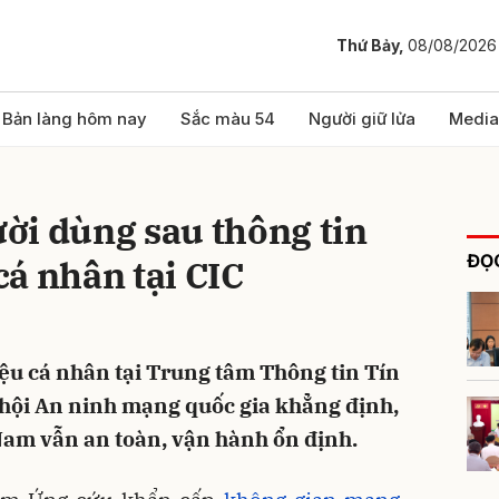
Thứ Bảy,
08/08/2026
bình luận
Bản làng hôm nay
Sắc màu 54
Người giữ lửa
Media
ời dùng sau thông tin
ĐỌC
 cá nhân tại CIC
liệu cá nhân tại Trung tâm Thông tin Tín
Hủy
G
 hội An ninh mạng quốc gia khẳng định,
Nam vẫn an toàn, vận hành ổn định.