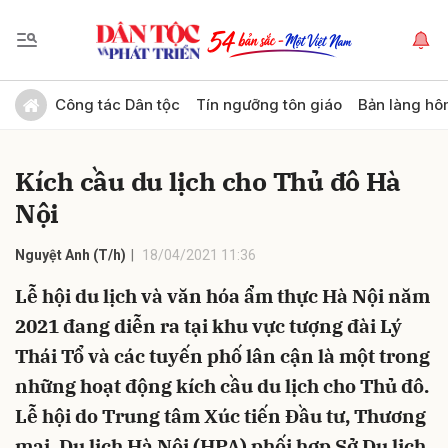
Gửi bình luận
Công tác Dân tộc
Tín ngưỡng tôn giáo
Bản làng hô
Kích cầu du lịch cho Thủ đô Hà
Nội
Nguyệt Anh (T/h)
18/04/2021 11:36
Lễ hội du lịch và văn hóa ẩm thực Hà Nội năm
Hủy
Gửi
2021 đang diễn ra tại khu vực tượng đài Lý
Thái Tổ và các tuyến phố lân cận là một trong
những hoạt động kích cầu du lịch cho Thủ đô.
Lễ hội do Trung tâm Xúc tiến Đầu tư, Thương
mại, Du lịch Hà Nội (HPA) phối hợp Sở Du lịch