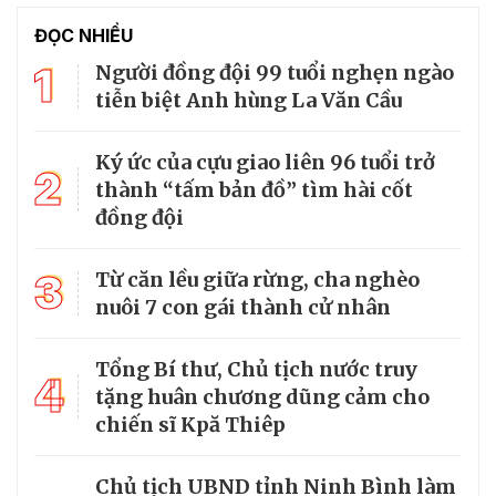
ĐỌC NHIỀU
1
Người đồng đội 99 tuổi nghẹn ngào
tiễn biệt Anh hùng La Văn Cầu
Ký ức của cựu giao liên 96 tuổi trở
2
thành “tấm bản đồ” tìm hài cốt
đồng đội
3
Từ căn lều giữa rừng, cha nghèo
nuôi 7 con gái thành cử nhân
Tổng Bí thư, Chủ tịch nước truy
4
tặng huân chương dũng cảm cho
chiến sĩ Kpă Thiêp
Chủ tịch UBND tỉnh Ninh Bình làm