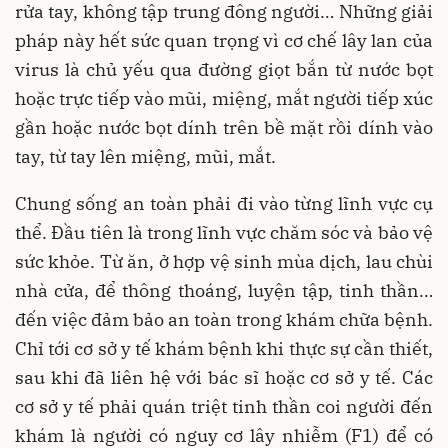
rửa tay, không tập trung đông người… Những giải
pháp này hết sức quan trọng vì cơ chế lây lan của
virus là chủ yếu qua đường giọt bắn từ nước bọt
hoặc trực tiếp vào mũi, miệng, mắt người tiếp xúc
gần hoặc nước bọt dính trên bề mặt rồi dính vào
tay, từ tay lên miệng, mũi, mắt.
Chung sống an toàn phải đi vào từng lĩnh vực cụ
thể. Đầu tiên là trong lĩnh vực chăm sóc và bảo vệ
sức khỏe. Từ ăn, ở hợp vệ sinh mùa dịch, lau chùi
nhà cửa, để thông thoáng, luyện tập, tinh thần…
đến việc đảm bảo an toàn trong khám chữa bệnh.
Chỉ tới cơ sở y tế khám bệnh khi thực sự cần thiết,
sau khi đã liên hệ với bác sĩ hoặc cơ sở y tế. Các
cơ sở y tế phải quán triệt tinh thần coi người đến
khám là người có nguy cơ lây nhiễm (F1) để có