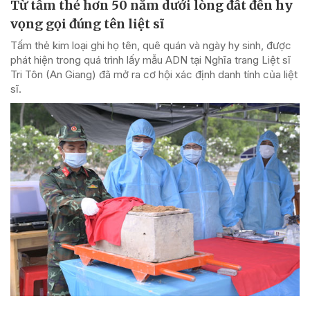
Từ tấm thẻ hơn 50 năm dưới lòng đất đến hy
vọng gọi đúng tên liệt sĩ
Tấm thẻ kim loại ghi họ tên, quê quán và ngày hy sinh, được
phát hiện trong quá trình lấy mẫu ADN tại Nghĩa trang Liệt sĩ
Tri Tôn (An Giang) đã mở ra cơ hội xác định danh tính của liệt
sĩ.