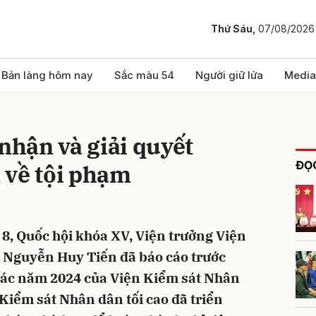
Thứ Sáu,
07/08/2026
bình luận
Bản làng hôm nay
Sắc màu 54
Người giữ lửa
Media
 nhận và giải quyết
ĐỌC
 về tội phạm
 8, Quốc hội khóa XV, Viện trưởng Viện
Hủy
G
o Nguyễn Huy Tiến đã báo cáo trước
 tác năm 2024 của Viện Kiểm sát Nhân
 Kiểm sát Nhân dân tối cao đã triển