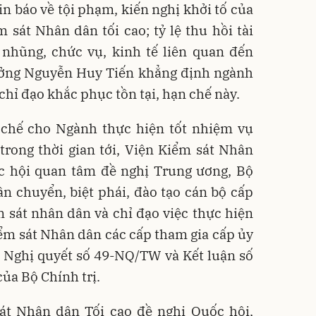
, tin báo về tội phạm, kiến nghị khởi tố của
 sát Nhân dân tối cao; tỷ lệ thu hồi tài
 nhũng, chức vụ, kinh tế liên quan đến
rưởng Nguyễn Huy Tiến khẳng định ngành
 chỉ đạo khắc phục tồn tại, hạn chế này.
 chế cho Ngành thực hiện tốt nhiệm vụ
trong thời gian tới, Viện Kiểm sát Nhân
ốc hội quan tâm đề nghị Trung ương, Bộ
ân chuyển, biệt phái, đào tạo cán bộ cấp
 sát nhân dân và chỉ đạo việc thực hiện
ểm sát Nhân dân các cấp tham gia cấp ủy
n Nghị quyết số 49-NQ/TW và Kết luận số
ủa Bộ Chính trị.
át Nhân dân Tối cao đề nghị Quốc hội,