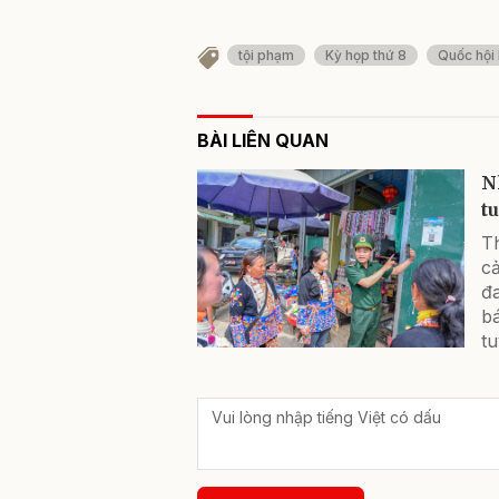
tội phạm
Kỳ họp thứ 8
Quốc hội
BÀI LIÊN QUAN
N
t
Th
cả
đa
b
tu