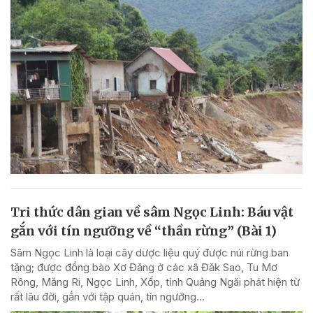
Tri thức dân gian về sâm Ngọc Linh: Báu vật
gắn với tín ngưỡng về “thần rừng” (Bài 1)
Sâm Ngọc Linh là loại cây dược liệu quý được núi rừng ban
tặng; được đồng bào Xơ Đăng ở các xã Đăk Sao, Tu Mơ
Rông, Măng Ri, Ngọc Linh, Xốp, tỉnh Quảng Ngãi phát hiện từ
rất lâu đời, gắn với tập quán, tín ngưỡng...