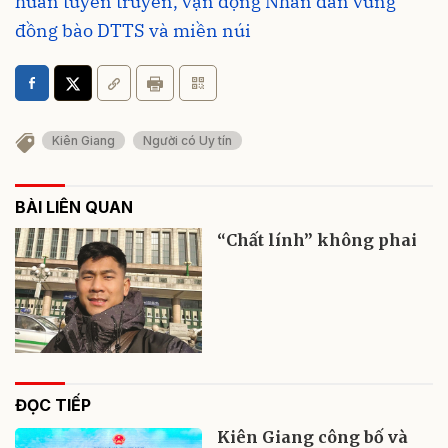
huấn tuyên truyền, vận động Nhân dân vùng
đồng bào DTTS và miền núi
Kiên Giang
Người có Uy tín
BÀI LIÊN QUAN
“Chất lính” không phai
ĐỌC TIẾP
Kiên Giang công bố và