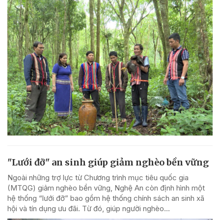
"Lưới đỡ" an sinh giúp giảm nghèo bền vững
Ngoài những trợ lực từ Chương trình mục tiêu quốc gia
(MTQG) giảm nghèo bền vững, Nghệ An còn định hình một
hệ thống “lưới đỡ” bao gồm hệ thống chính sách an sinh xã
hội và tín dụng ưu đãi. Từ đó, giúp người nghèo...