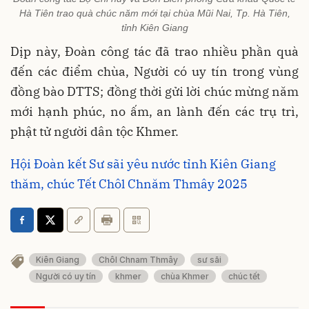
Hà Tiên trao quà chúc năm mới tại chùa Mũi Nai, Tp. Hà Tiên,
tỉnh Kiên Giang
D
ịp
này, Đoàn công tác đã trao nhiều phần quà
đến các điểm chùa, Người có uy tín trong vùng
đồng bào DTTS; đồng thời gửi lời chúc mừng năm
mới hạnh phúc, no ấm, an lành đến các trụ trì,
phật tử người dân tộc Khmer.
Hội Đoàn kết Sư sãi yêu nước tỉnh Kiên Giang
thăm, chúc Tết Chôl Chnăm Thmây 2025
Kiên Giang
Chôl Chnam Thmây
sư sãi
Người có uy tín
khmer
chùa Khmer
chúc tết