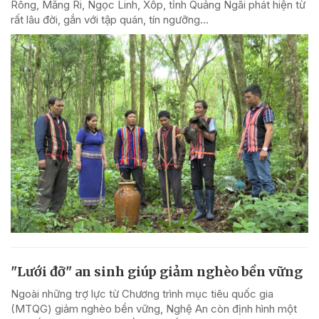
Rông, Măng Ri, Ngọc Linh, Xốp, tỉnh Quảng Ngãi phát hiện từ
rất lâu đời, gắn với tập quán, tín ngưỡng...
"Lưới đỡ" an sinh giúp giảm nghèo bền vững
Ngoài những trợ lực từ Chương trình mục tiêu quốc gia
(MTQG) giảm nghèo bền vững, Nghệ An còn định hình một