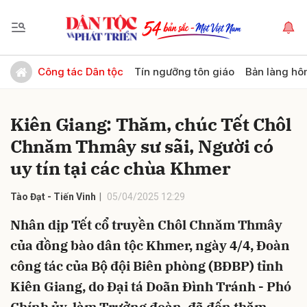
Gửi bình luận
Công tác Dân tộc
Tín ngưỡng tôn giáo
Bản làng hô
Kiên Giang: Thăm, chúc Tết Chôl
Chnăm Thmây sư sãi, Người có
uy tín tại các chùa Khmer
Tào Đạt - Tiến Vinh
05/04/2025 12:29
Hủy
Gửi
Nhân dịp Tết cổ truyền Chôl Chnăm Thmây
của đồng bào dân tộc Khmer, ngày 4/4, Đoàn
công tác của Bộ đội Biên phòng (BĐBP) tỉnh
Kiên Giang, do Đại tá Doãn Đình Tránh - Phó