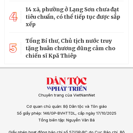
14 xã, phường ở Lạng Sơn chưa đạt
4
tiêu chuẩn, có thể tiếp tục được sắp
xếp
Tổng Bí thư, Chủ tịch nước truy
5
tặng huân chương dũng cảm cho
chiến sĩ Kpă Thiêp
Chuyên trang của VietNamNet
Cơ quan chủ quản: Bộ Dân tộc và Tôn giáo
Số giấy phép: 146/GP-BVHTTDL, cấp ngày 17/10/2025
Tổng biên tập: Nguyễn Văn Bá
Giấy phép hoạt động báo chí số 57/GP-BC do Cục Báo chí, Bộ