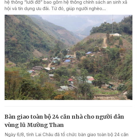
hệ thống “lưới đỡ” bao gồm hệ thống chính sách an sinh xã
hội và tín dụng ưu đãi. Từ đó, giúp người nghèo...
Bàn giao toàn bộ 24 căn nhà cho người dân
vùng lũ Mường Than
Ngày 6/8, tỉnh Lai Châu đã tổ chức bàn giao toàn bộ 24 căn