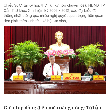
Chiều 30/7, tại Kỳ họp thứ Tư (kỳ họp chuyên đề), HĐND TP.
Cần Thơ khóa XI, nhiệm kỳ 2026 - 2031, các đại biểu đã
thống nhất thông qua nhiều nghị quyết quan trọng, liên quan
đến phát triển kinh tế - xã hội, an sinh,...
Giữ nhịp dòng điện mùa nắng nóng: Từ bản