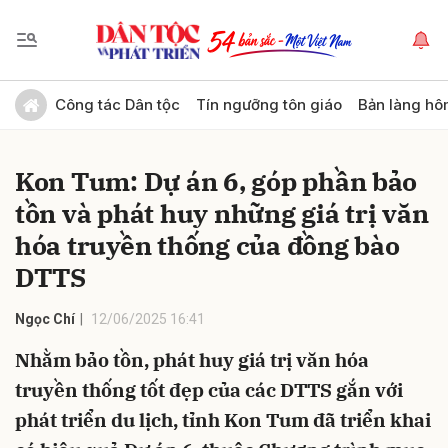
Gửi bình luận
Công tác Dân tộc
Tín ngưỡng tôn giáo
Bản làng hô
Kon Tum: Dự án 6, góp phần bảo
tồn và phát huy những giá trị văn
hóa truyền thống của đồng bào
DTTS
Hủy
Gửi
Ngọc Chí
12/06/2025 16:41
Nhằm bảo tồn, phát huy giá trị văn hóa
truyền thống tốt đẹp của các DTTS gắn với
phát triển du lịch, tỉnh Kon Tum đã triển khai