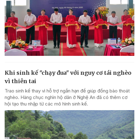
Khi sinh kế "chạy đua" với nguy cơ tái nghèo
vì thiên tai
Trao sinh kế thay vì hỗ trợ ngắn hạn để giúp đồng bào thoát
nghèo. Hàng chục nghìn hộ dân ở Nghệ An đã có thêm cơ
hội tạo thu nhập từ các mô hình sinh kế.