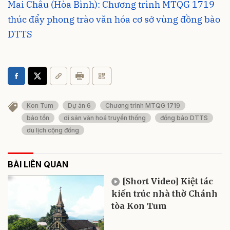
Mai Châu (Hòa Bình): Chương trình MTQG 1719
thúc đẩy phong trào văn hóa cơ sở vùng đồng bào
DTTS
Kon Tum
Dự án 6
Chương trình MTQG 1719
bảo tồn
di sản văn hoá truyền thống
đồng bào DTTS
du lịch cộng đồng
BÀI LIÊN QUAN
[Short Video] Kiệt tác
kiến trúc nhà thờ Chánh
tòa Kon Tum