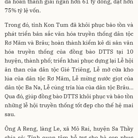
đã hoàn thành giải ngân hơn 61 tỷ đồng, đạt hơn
75% tỷ lệ vốn.
Trong đó, tỉnh Kon Tum đã khôi phục bảo tồn và
phát triển bản sắc văn hóa truyền thống dân tộc
Rơ Măm và Brâu; hoàn thành kiểm kê di sản văn
hóa truyền thống của đồng bào DTTS tại 10
huyện, thành phố; triển khai phục dựng lại Lễ hội
ăn than của dân tộc Gié Triêng, Lễ mở cửa kho
lúa của dân tộc Rơ Măm, Lễ mừng nước giọt của
dân tộc Ba Na, Lễ cúng trỉa lúa của dân tộc Brâu…
Qua đó, giúp đồng bào DTTS khôi phục và bảo tồn
những lễ hội truyền thống tốt đẹp cho thế hệ mai
sau.
Ông A Reng, làng Le, xã Mô Rai, huyện Sa Thầy
chia sẻ: Tỉnh quan tâm hỗ trợ cho bà con phục