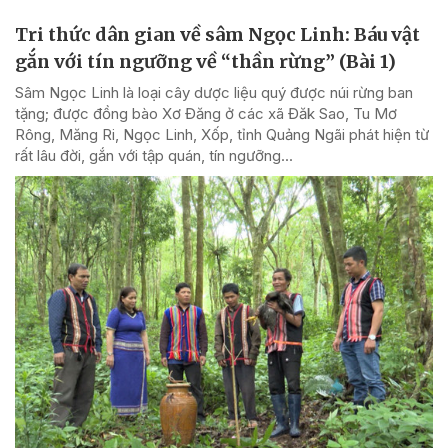
Tri thức dân gian về sâm Ngọc Linh: Báu vật
gắn với tín ngưỡng về “thần rừng” (Bài 1)
Sâm Ngọc Linh là loại cây dược liệu quý được núi rừng ban
tặng; được đồng bào Xơ Đăng ở các xã Đăk Sao, Tu Mơ
Rông, Măng Ri, Ngọc Linh, Xốp, tỉnh Quảng Ngãi phát hiện từ
rất lâu đời, gắn với tập quán, tín ngưỡng...