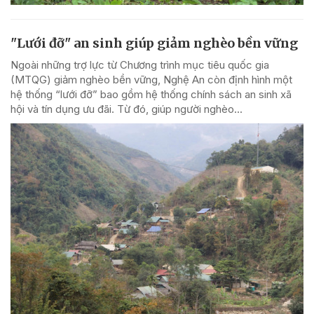
"Lưới đỡ" an sinh giúp giảm nghèo bền vững
Ngoài những trợ lực từ Chương trình mục tiêu quốc gia
(MTQG) giảm nghèo bền vững, Nghệ An còn định hình một
hệ thống “lưới đỡ” bao gồm hệ thống chính sách an sinh xã
hội và tín dụng ưu đãi. Từ đó, giúp người nghèo...