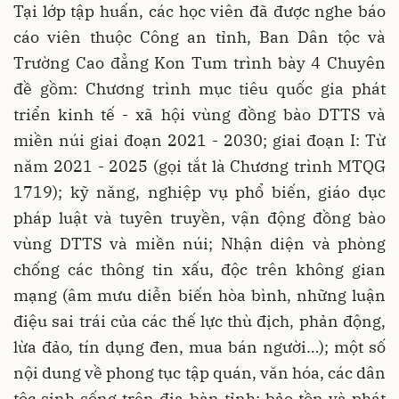
Tại lớp tập huấn, các học viên đã được nghe báo
cáo viên thuộc Công an tỉnh, Ban Dân tộc và
Trường Cao đẳng Kon Tum trình bày 4 Chuyên
đề gồm: Chương trình mục tiêu quốc gia phát
triển kinh tế - xã hội vùng đồng bào DTTS và
miền núi giai đoạn 2021 - 2030; giai đoạn I: Từ
năm 2021 - 2025 (gọi tắt là Chương trình MTQG
1719); kỹ năng, nghiệp vụ phổ biến, giáo dục
pháp luật và tuyên truyền, vận động đồng bào
vùng DTTS và miền núi; Nhận diện và phòng
chống các thông tin xấu, độc trên không gian
mạng (âm mưu diễn biến hòa bình, những luận
điệu sai trái của các thế lực thù địch, phản động,
lừa đảo, tín dụng đen, mua bán người…); một số
nội dung về phong tục tập quán, văn hóa, các dân
tộc sinh sống trên địa bàn tỉnh; bảo tồn và phát