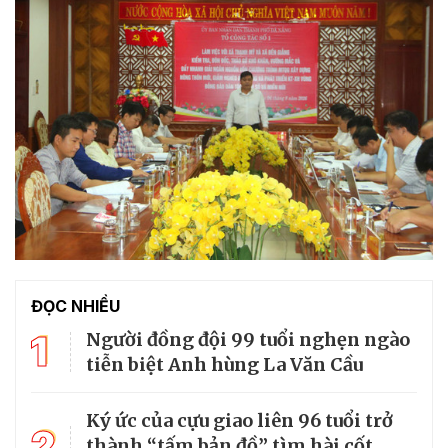
ĐỌC NHIỀU
1
Người đồng đội 99 tuổi nghẹn ngào
tiễn biệt Anh hùng La Văn Cầu
Ký ức của cựu giao liên 96 tuổi trở
2
thành “tấm bản đồ” tìm hài cốt