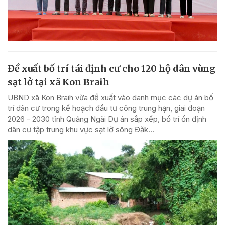
Đề xuất bố trí tái định cư cho 120 hộ dân vùng
sạt lở tại xã Kon Braih
UBND xã Kon Braih vừa đề xuất vào danh mục các dự án bố
trí dân cư trong kế hoạch đầu tư công trung hạn, giai đoạn
2026 - 2030 tỉnh Quảng Ngãi Dự án sắp xếp, bố trí ổn định
dân cư tập trung khu vực sạt lở sông Đăk...