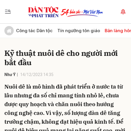
Gửi bình luận
Công tác Dân tộc
Tín ngưỡng tôn giáo
Bản làng hô
Kỹ thuật nuôi dê cho người mới
bắt đầu
Như Ý
14/12/2023 14:35
Nuôi dê là mô hình đã phát triển ở nước ta từ
Hủy
Gửi
lâu nhưng đa số chỉ mang tính nhỏ lẻ, chưa
được quy hoạch và chăn nuôi theo hướng
công nghệ cao. Vì vậy, số lượng đàn dê tăng
trưởng chậm, không đạt hiệu quả kinh tế. Để
nuôi dê hiệu quả mang lại năng suất cao, mời