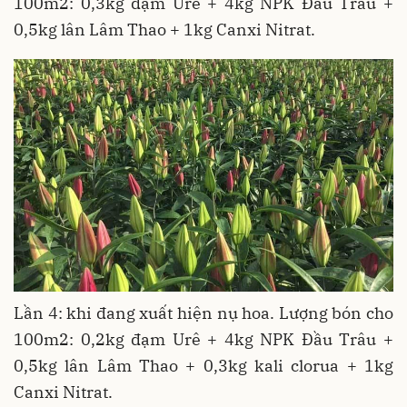
100m2: 0,3kg đạm Urê + 4kg NPK Đầu Trâu +
0,5kg lân Lâm Thao + 1kg Canxi Nitrat.
Lần 4: khi đang xuất hiện nụ hoa. Lượng bón cho
100m2: 0,2kg đạm Urê + 4kg NPK Đầu Trâu +
0,5kg lân Lâm Thao + 0,3kg kali clorua + 1kg
Canxi Nitrat.