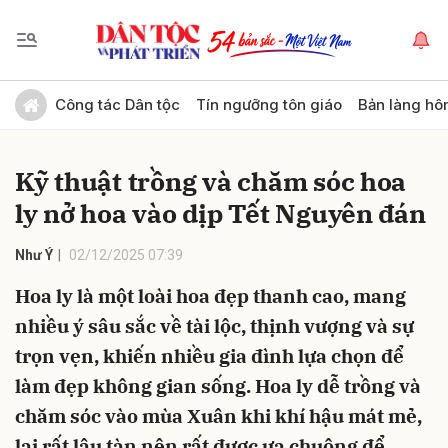
Gửi bình luận
Công tác Dân tộc
Tín ngưỡng tôn giáo
Bản làng hô
Kỹ thuật trồng và chăm sóc hoa
ly nở hoa vào dịp Tết Nguyên đán
Như Ý
02/12/2025 07:39
Hoa ly là một loài hoa đẹp thanh cao, mang
Hủy
Gửi
nhiều ý sâu sắc về tài lộc, thịnh vượng và sự
trọn vẹn, khiến nhiều gia đình lựa chọn để
làm đẹp không gian sống. Hoa ly dễ trồng và
chăm sóc vào mùa Xuân khi khí hậu mát mẻ,
lại rất lâu tàn nên rất được ưa chuộng để