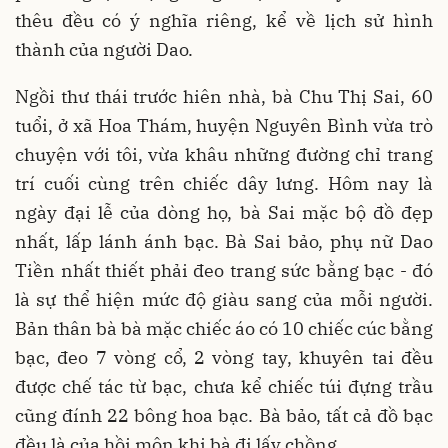
thêu đều có ý nghĩa riêng, kể về lịch sử hình
thành của người Dao.
Ngồi thư thái trước hiên nhà, bà Chu Thị Sai, 60
tuổi, ở xã Hoa Thám, huyện Nguyên Bình vừa trò
chuyện với tôi, vừa khâu những đường chỉ trang
trí cuối cùng trên chiếc dây lưng. Hôm nay là
ngày đại lễ của dòng họ, bà Sai mặc bộ đồ đẹp
nhất, lấp lánh ánh bạc. Bà Sai bảo, phụ nữ Dao
Tiền nhất thiết phải đeo trang sức bằng bạc - đó
là sự thể hiện mức độ giàu sang của mỗi người.
Bản thân bà bà mặc chiếc áo có 10 chiếc cúc bằng
bạc, đeo 7 vòng cổ, 2 vòng tay, khuyên tai đều
được chế tác từ bạc, chưa kể chiếc túi đựng trầu
cũng đính 22 bông hoa bạc. Bà bảo, tất cả đồ bạc
đều là của hồi môn khi bà đi lấy chồng.