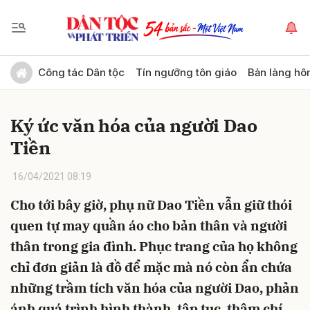
Gửi bình luận
Công tác Dân tộc
Tín ngưỡng tôn giáo
Bản làng hô
Ký ức văn hóa của người Dao
Tiền
16/04/2021 08:19
Cho tới bây giờ, phụ nữ Dao Tiền vẫn giữ thói
Hủy
Gửi
quen tự may quần áo cho bản thân và người
thân trong gia đình. Phục trang của họ không
chỉ đơn giản là đồ để mặc mà nó còn ẩn chứa
những trầm tích văn hóa của người Dao, phản
ánh quá trình hình thành, tập tục, thậm chí