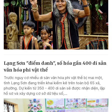
Lạng Sơn "điểm danh", số hóa gần 400 di sản
văn hóa phi vật thể
Trước nguy cơ nhiều di sản văn hóa phi vật thể bị mai một,
tỉnh Lạng Sơn đang triển khai kiểm kê trên toàn bộ 65 xã,
phường. Dự kiến từ 350 - 400 di sản sẽ được nhận diện, lập
hồ sơ và xây dựng cơ sở dữ liệu số,...