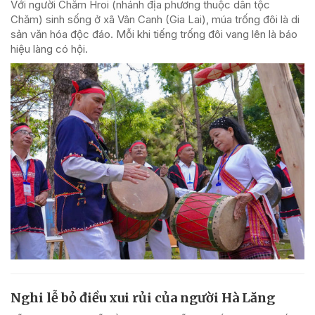
Với người Chăm Hroi (nhánh địa phương thuộc dân tộc
Chăm) sinh sống ở xã Vân Canh (Gia Lai), múa trống đôi là di
sản văn hóa độc đáo. Mỗi khi tiếng trống đôi vang lên là báo
hiệu làng có hội.
Nghi lễ bỏ điều xui rủi của người Hà Lăng