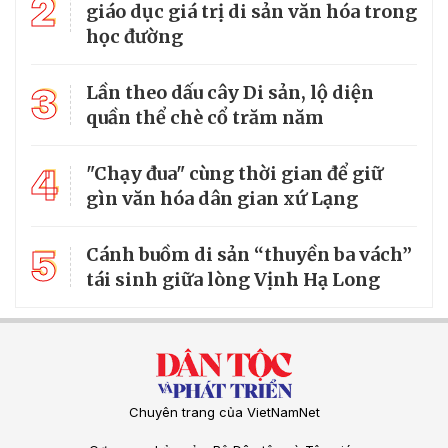
2
giáo dục giá trị di sản văn hóa trong
học đường
3
Lần theo dấu cây Di sản, lộ diện
quần thể chè cổ trăm năm
4
"Chạy đua" cùng thời gian để giữ
gìn văn hóa dân gian xứ Lạng
5
Cánh buồm di sản “thuyền ba vách”
tái sinh giữa lòng Vịnh Hạ Long
Chuyên trang của VietNamNet