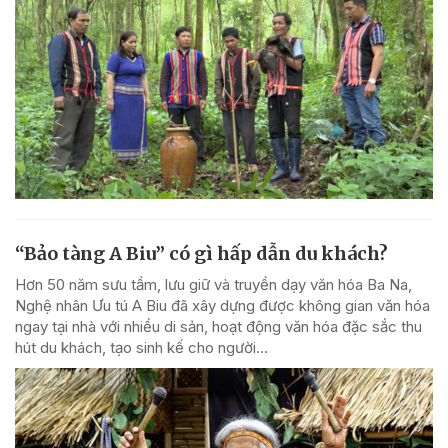
“Bảo tàng A Biu” có gì hấp dẫn du khách?
Hơn 50 năm sưu tầm, lưu giữ và truyền dạy văn hóa Ba Na,
Nghệ nhân Ưu tú A Biu đã xây dựng được không gian văn hóa
ngay tại nhà với nhiều di sản, hoạt động văn hóa đặc sắc thu
hút du khách, tạo sinh kế cho người...