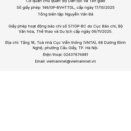
Cơ quan chủ quản: Bộ Dân tộc và Tôn giáo
Số giấy phép: 146/GP-BVHTTDL, cấp ngày 17/10/2025
Tổng biên tập: Nguyễn Văn Bá
Giấy phép hoạt động báo chí số 57/GP-BC do Cục Báo chí, Bộ
Văn hóa, Thể thao và Du lịch cấp ngày 06/11/2025.
Địa chỉ: Tầng 18, Toà nhà Cục Viễn thông (VNTA), 68 Dương Đình
Nghệ, phường Cầu Giấy, TP. Hà Nội.
Điện thoại: 02437674981
Email: vietnamnet@vietnamnet.vn