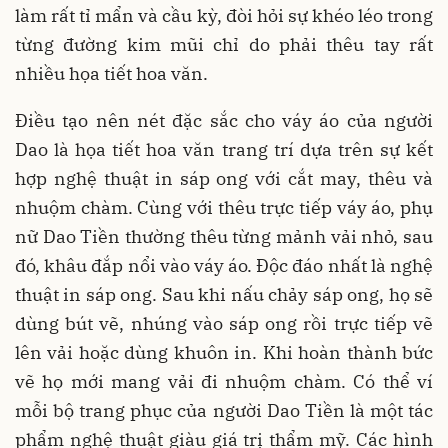
làm rất tỉ mẩn và cầu kỳ, đòi hỏi sự khéo léo trong
từng đường kim mũi chỉ do phải thêu tay rất
nhiều họa tiết hoa văn.
Điều tạo nên nét đặc sắc cho váy áo của người
Dao là họa tiết hoa văn trang trí dựa trên sự kết
hợp nghệ thuật in sáp ong với cắt may, thêu và
nhuộm chàm. Cùng với thêu trực tiếp váy áo, phụ
nữ Dao Tiền thường thêu từng mảnh vải nhỏ, sau
đó, khâu đắp nổi vào váy áo. Độc đáo nhất là nghệ
thuật in sáp ong. Sau khi nấu chảy sáp ong, họ sẽ
dùng bút vẽ, nhúng vào sáp ong rồi trực tiếp vẽ
lên vải hoặc dùng khuôn in. Khi hoàn thành bức
vẽ họ mới mang vải đi nhuộm chàm. Có thể ví
mỗi bộ trang phục của người Dao Tiền là một tác
phẩm nghệ thuật giàu giá trị thẩm mỹ. Các hình