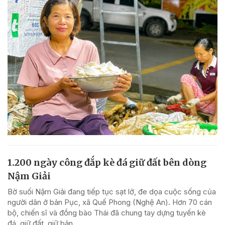
1.200 ngày công đắp kè đá giữ đất bên dòng
Nậm Giải
Bờ suối Nậm Giải đang tiếp tục sạt lở, đe dọa cuộc sống của
người dân ở bản Pục, xã Quế Phong (Nghệ An). Hơn 70 cán
bộ, chiến sĩ và đồng bào Thái đã chung tay dựng tuyến kè
đá, giữ đất, giữ bản.