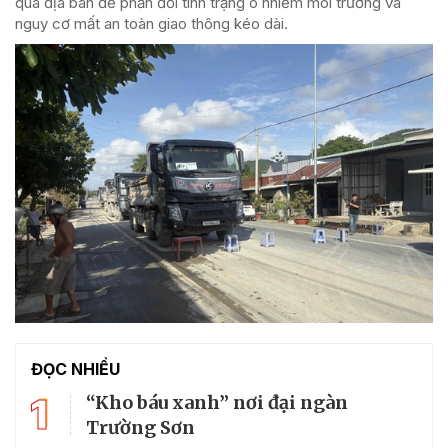
qua địa bàn để phản đối tình trạng ô nhiễm môi trường và
nguy cơ mất an toàn giao thông kéo dài.
ĐỌC NHIỀU
1
“Kho báu xanh” nơi đại ngàn
Trường Sơn