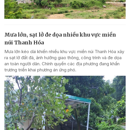
Mưa lớn, sạt lở đe dọa nhiều khu vực miền
núi Thanh Hóa
Mưa lớn kéo dài khiến nhiều khu vực miền núi Thanh Hóa xảy
ra sạt lở đất đá, ảnh hưởng giao thông, công trình và đe dọa
an toàn người dân. Chính quyền các địa phương đang khẩn
trương triển khai phương án ứng phó.