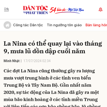
Gửi bình luận
Công tác Dân tộc
Tín ngưỡng tôn giáo
Bản làng hô
La Nina có thể quay lại vào tháng
9, mưa lũ dồn dập cuối năm
Minh Nhật
17/07/2024 02:34
Các đợt La Nina cũng thường gây ra lượng
Hủy
Gửi
mưa vượt trung bình ở các tỉnh ven biển
Trung Bộ và Tây Nam Bộ. Gần nhất năm
2020, sự tác động của La Nina đã gây ra một
mùa bão kinh hoàng ở các tỉnh miền Trung
với liên tiếp các cơn bão chồng bão, lũ chồng