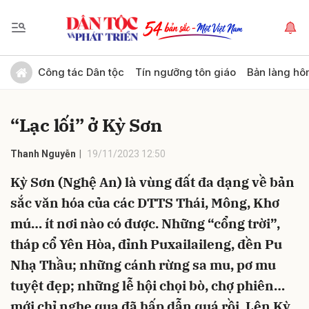
Gửi bình luận
Công tác Dân tộc
Tín ngưỡng tôn giáo
Bản làng hô
“Lạc lối” ở Kỳ Sơn
Thanh Nguyễn
19/11/2023 12:50
Kỳ Sơn (Nghệ An) là vùng đất đa dạng về bản
sắc văn hóa của các DTTS Thái, Mông, Khơ
Hủy
Gửi
mú… ít nơi nào có được. Những “cổng trời”,
tháp cổ Yên Hòa, đỉnh Puxailaileng, đền Pu
Nhạ Thầu; những cánh rừng sa mu, pơ mu
tuyệt đẹp; những lễ hội chọi bò, chợ phiên…
mới chỉ nghe qua đã hấp dẫn quá rồi. Lên Kỳ