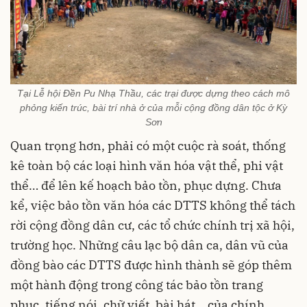
Tại Lễ hội Đền Pu Nhạ Thầu, các trại được dựng theo cách mô
phỏng kiến trúc, bài trí nhà ở của mỗi cộng đồng dân tộc ở Kỳ
Sơn
Quan trọng hơn, phải có một cuộc rà soát, thống
kê toàn bộ các loại hình văn hóa vật thể, phi vật
thể… để lên kế hoạch bảo tồn, phục dựng. Chưa
kể, việc bảo tồn văn hóa các DTTS không thể tách
rời cộng đồng dân cư, các tổ chức chính trị xã hội,
trường học. Những câu lạc bộ dân ca, dân vũ của
đồng bào các DTTS được hình thành sẽ góp thêm
một hành động trong công tác bảo tồn trang
phục, tiếng nói, chữ viết, bài hát… của chính