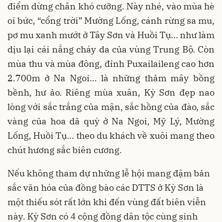
điểm dừng chân khó cưỡng. Này nhé, vào mùa hè
oi bức, “cổng trời” Mường Lống, cánh rừng sa mu,
pơ mu xanh mướt ở Tây Sơn và Huồi Tụ… như làm
dịu lại cái nắng cháy da của vùng Trung Bộ. Còn
mùa thu và mùa đông, đỉnh Puxailaileng cao hơn
2.700m ở Na Ngoi… là những thảm mây bồng
bềnh, hư ảo. Riêng mùa xuân, Kỳ Sơn đẹp nao
lòng với sắc trắng của mận, sắc hồng của đào, sắc
vàng của hoa dã quỳ ở Na Ngoi, Mỹ Lý, Mường
Lống, Huồi Tụ… theo du khách về xuôi mang theo
chút hương sắc biên cương.
Nếu không tham dự những lễ hội mang đậm bản
sắc văn hóa của đồng bào các DTTS ở Kỳ Sơn là
một thiếu sót rất lớn khi đến vùng đất biên viễn
này. Kỳ Sơn có 4 cộng đồng dân tộc cùng sinh