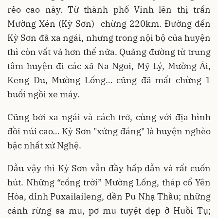
rẻo cao này. Từ thành phố Vinh lên thị trấn
Mường Xén (Kỳ Sơn) chừng 220km. Đường đến
Kỳ Sơn đã xa ngái, nhưng trong nội bộ của huyện
thì còn vất vả hơn thế nữa. Quãng đường từ trung
tâm huyện đi các xã Na Ngoi, Mỹ Lý, Mường Ải,
Keng Đu, Mường Lống… cũng đã mất chừng 1
buổi ngồi xe máy.
Cũng bởi xa ngái và cách trở, cùng với địa hình
đồi núi cao… Kỳ Sơn "xứng đáng" là huyện nghèo
bậc nhất xứ Nghệ.
Dẫu vậy thì Kỳ Sơn vẫn đầy hấp dẫn và rất cuốn
hút. Những “cổng trời” Mường Lống, tháp cổ Yên
Hòa, đỉnh Puxailaileng, đền Pu Nhạ Thầu; những
cánh rừng sa mu, pơ mu tuyệt đẹp ở Huồi Tụ;