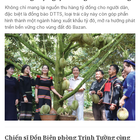
Không chỉ mang lại nguồn thu hàng tỷ đồng cho người dân,
đặc biệt là đồng bào DTTS, loại trái cây này còn góp phần
hình thành một ngành hàng xuất khẩu tỷ đô, mở ra hướng phát
triển bền vững cho vùng đất đỏ Bazan.
Chiến sĩ Đồn Biên phòng Trịnh Tường cùng