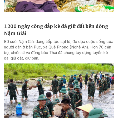
1.200 ngày công đắp kè đá giữ đất bên dòng
Nậm Giải
Bờ suối Nậm Giải đang tiếp tục sạt lở, đe dọa cuộc sống của
người dân ở bản Pục, xã Quế Phong (Nghệ An). Hơn 70 cán
bộ, chiến sĩ và đồng bào Thái đã chung tay dựng tuyến kè
đá, giữ đất, giữ bản.