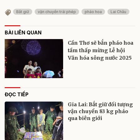
Bắt giữ
vận chuyển trái phép
pháo hoa
Lai Châu
BÀI LIÊN QUAN
Cần Thơ sẽ bắn pháo hoa
tầm thấp mừng Lễ hội
Văn hóa sông nước 2025
ĐỌC TIẾP
Gia Lai: Bắt giữ đối tượng
vận chuyển 83 kg pháo
qua biên giới