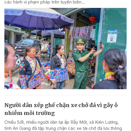
các hành vi phạm pháp trên tuyến biên...
Người dân xếp ghế chặn xe chở đá vì gây ô
nhiễm môi trường
Chiều 5/8, nhiều người dân tại ấp Rẫy Mới, xã Kiên Lương,
tỉnh An Giang đã tập trung chặn các xe tải chở đá lưu thông