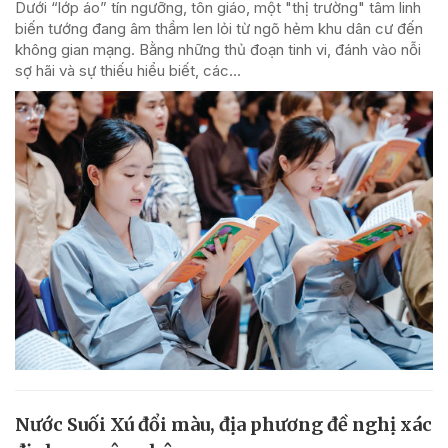
Dưới “lớp áo” tín ngưỡng, tôn giáo, một "thị trường" tâm linh
biến tướng đang âm thầm len lỏi từ ngõ hẻm khu dân cư đến
không gian mạng. Bằng những thủ đoạn tinh vi, đánh vào nỗi
sợ hãi và sự thiếu hiểu biết, các...
Nước Suối Xú đổi màu, địa phương đề nghị xác