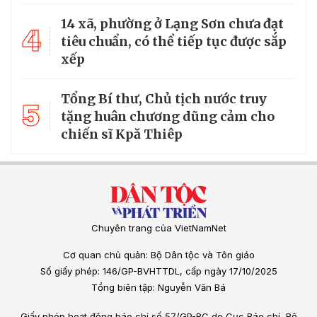
14 xã, phường ở Lạng Sơn chưa đạt
4
tiêu chuẩn, có thể tiếp tục được sắp
xếp
Tổng Bí thư, Chủ tịch nước truy
5
tặng huân chương dũng cảm cho
chiến sĩ Kpă Thiêp
Chuyên trang của VietNamNet
Cơ quan chủ quản: Bộ Dân tộc và Tôn giáo
Số giấy phép: 146/GP-BVHTTDL, cấp ngày 17/10/2025
Tổng biên tập: Nguyễn Văn Bá
Giấy phép hoạt động báo chí số 57/GP-BC do Cục Báo chí, Bộ