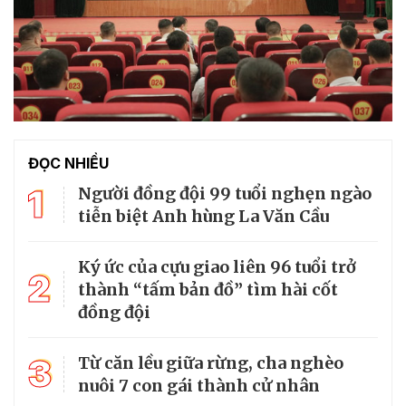
ĐỌC NHIỀU
1
Người đồng đội 99 tuổi nghẹn ngào
tiễn biệt Anh hùng La Văn Cầu
Ký ức của cựu giao liên 96 tuổi trở
2
thành “tấm bản đồ” tìm hài cốt
đồng đội
3
Từ căn lều giữa rừng, cha nghèo
nuôi 7 con gái thành cử nhân