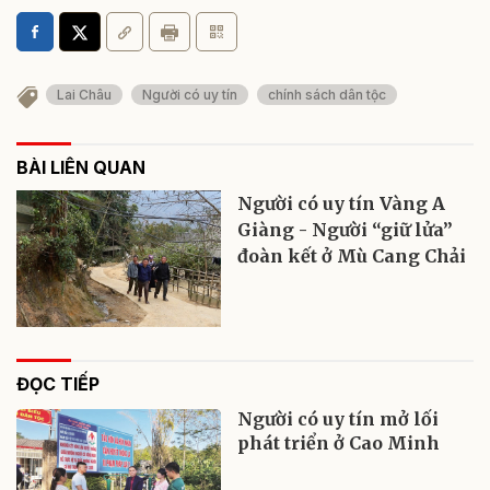
Lai Châu
Người có uy tín
chính sách dân tộc
BÀI LIÊN QUAN
Người có uy tín Vàng A
Giàng - Người “giữ lửa”
đoàn kết ở Mù Cang Chải
ĐỌC TIẾP
Người có uy tín mở lối
phát triển ở Cao Minh