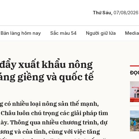
Thứ Sáu,
07/08/2026
bình luận
Bản làng hôm nay
Sắc màu 54
Người giữ lửa
Media
 đẩy xuất khẩu nông
ĐỌC
áng giềng và quốc tế
ng có nhiều loại nông sản thế mạnh,
Hủy
G
Châu luôn chú trọng các giải pháp tìm
ày. Thông qua nhiều chương trình, dự
ơng và của tỉnh, cùng với việc tăng