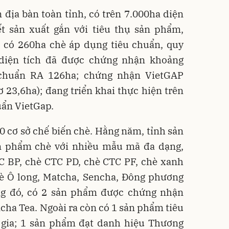
 địa bàn toàn tỉnh, có trên 7.000ha diện
ết sản xuất gắn với tiêu thụ sản phẩm,
; có 260ha chè áp dụng tiêu chuẩn, quy
 diện tích đã được chứng nhận khoảng
 chuẩn RA 126ha; chứng nhận VietGAP
23,6ha); đang triển khai thực hiện trên
uẩn VietGap.
90 cơ sở chế biến chè. Hằng năm, tỉnh sản
ản phẩm chè với nhiều mẫu mã đa dạng,
C BP, chè CTC PD, chè CTC PF, chè xanh
hè Ô long, Matcha, Sencha, Đông phương
g đó, có 2 sản phẩm được chứng nhận
cha Tea. Ngoài ra còn có 1 sản phẩm tiêu
 gia; 1 sản phẩm đạt danh hiệu Thương