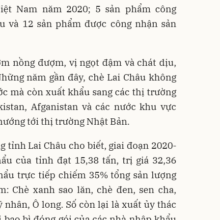
Việt Nam năm 2020; 5 sản phẩm công
ểu và 12 sản phẩm được công nhận sản
ơm nồng đượm, vị ngọt đậm và chát dịu,
Những năm gần đây, chè Lai Châu không
ớc mà còn xuất khẩu sang các thị trường
kistan, Afganistan và các nước khu vực
hướng tới thị trường Nhật Bản.
 tỉnh Lai Châu cho biết, giai đoạn 2020-
u của tỉnh đạt 15,38 tấn, trị giá 32,36
khẩu trực tiếp chiếm 35% tổng sản lượng
m: Chè xanh sao lăn, chè đen, sen cha,
hân, Ô long. Số còn lại là xuất ủy thác
i bao bì đóng gói của các nhà nhập khẩu