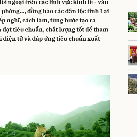
i ngoại trên các lĩnh vực kinh tế - văn
c phòng…, đồng bào các dân tộc tỉnh Lai
ếp nghĩ, cách làm, từng bước tạo ra
ạt tiêu chuẩn, chất lượng tốt để tham
i điện tử và đáp ứng tiêu chuẩn xuất