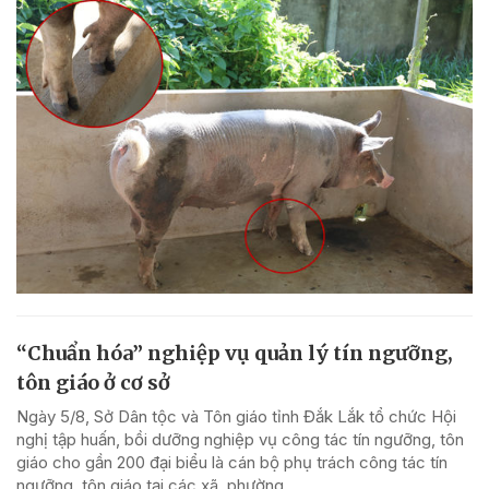
“Chuẩn hóa” nghiệp vụ quản lý tín ngưỡng,
tôn giáo ở cơ sở
Ngày 5/8, Sở Dân tộc và Tôn giáo tỉnh Đắk Lắk tổ chức Hội
nghị tập huấn, bồi dưỡng nghiệp vụ công tác tín ngưỡng, tôn
giáo cho gần 200 đại biểu là cán bộ phụ trách công tác tín
ngưỡng, tôn giáo tại các xã, phường...