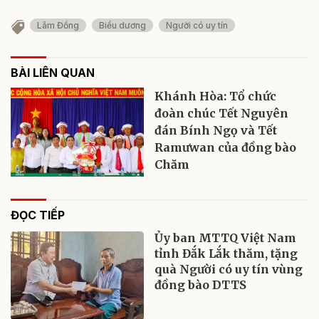
Lâm Đồng
Biểu dương
Người có uy tín
BÀI LIÊN QUAN
Khánh Hòa: Tổ chức
đoàn chúc Tết Nguyên
đán Bính Ngọ và Tết
Ramưwan của đồng bào
Chăm
ĐỌC TIẾP
Ủy ban MTTQ Việt Nam
tỉnh Đắk Lắk thăm, tặng
quà Người có uy tín vùng
đồng bào DTTS