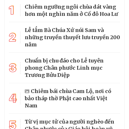
1
Chiêm ngưỡng ngôi chùa dát vàng
hơn một nghìn năm ở Cố đô Hoa Lư
Lễ tắm Bà Chúa Xứ núi Sam và
2
những truyền thuyết lưu truyền 200
năm
Chuẩn bị chu đáo cho Lễ tuyên
3
phong Chân phước Linh mục
Trương Bửu Diệp
Chiêm bái chùa Cam Lộ, nơi có
4
bảo tháp thờ Phật cao nhất Việt
Nam
5
Từ vị mục tử của người nghèo đến
Chân phước của Giáo hội hoàn vũ