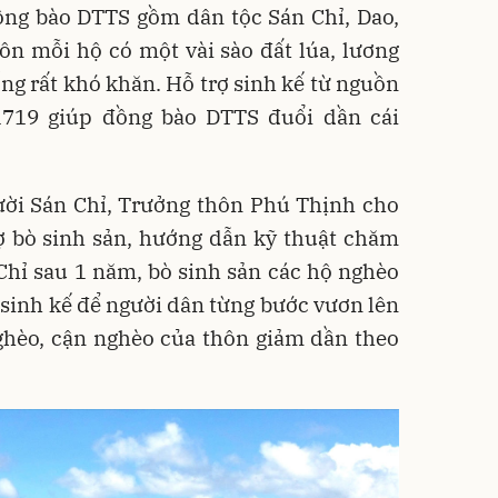
ồng bào DTTS gồm dân tộc Sán Chỉ, Dao,
n mỗi hộ có một vài sào đất lúa, lương
g rất khó khăn. Hỗ trợ sinh kế từ nguồn
719 giúp đồng bào DTTS đuổi dần cái
ời Sán Chỉ, Trưởng thôn Phú Thịnh cho
ợ bò sinh sản, hướng dẫn kỹ thuật chăm
. Chỉ sau 1 năm, bò sinh sản các hộ nghèo
o sinh kế để người dân từng bước vươn lên
ghèo, cận nghèo của thôn giảm dần theo