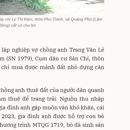
ày chị Lý Thị Kém, thôn Phú Thịnh, xã Quảng Phú (Lâm
Đồng) cắt cỏ cho bò
, lập nghiệp vợ chồng anh Trang Văn Lẻ
ém (SN 1979), Cụm dân cư Sán Chỉ, thôn
 chỉ mua được mảnh đất nhỏ dựng căn
 chồng anh thuê đất của người dân quanh
àm thuê để trang trải. Nguồn thu nhập
gia đình anh gặp muôn vàn khó khăn, cái
2023, gia đình anh được hỗ trợ con bò
Chương trình MTQG 1719, bò đã sinh sản