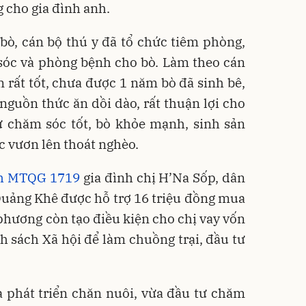
g cho gia đình anh.
bò, cán bộ thú y đã tổ chức tiêm phòng,
sóc và phòng bệnh cho bò. Làm theo cán
n rất tốt, chưa được 1 năm bò đã sinh bê,
 nguồn thức ăn dồi dào, rất thuận lợi cho
Cứ chăm sóc tốt, bò khỏe mạnh, sinh sản
ực vươn lên thoát nghèo.
nh MTQG 1719
gia đình chị H’Na Sốp, dân
Quảng Khê được hỗ trợ 16 triệu đồng mua
 phương còn tạo điều kiện cho chị vay vốn
 sách Xã hội để làm chuồng trại, đầu tư
a phát triển chăn nuôi, vừa đầu tư chăm