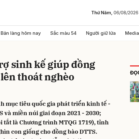
Thứ Năm,
06/08/2026
bình luận
Bản làng hôm nay
Sắc màu 54
Người giữ lửa
Media
rợ sinh kế giúp đồng
ĐỌC
lên thoát nghèo
 mục tiêu quốc gia phát triển kinh tế -
Hủy
G
 và miền núi giai đoạn 2021 - 2030;
gọi tắt là Chương trình MTQG 1719), tỉnh
hìn con giống cho đồng bào DTTS.