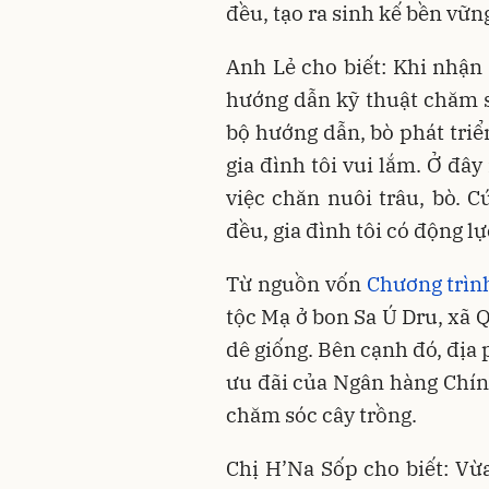
đều, tạo ra sinh kế bền vữn
Anh Lẻ cho biết: Khi nhận 
hướng dẫn kỹ thuật chăm 
bộ hướng dẫn, bò phát triể
gia đình tôi vui lắm. Ở đây
việc chăn nuôi trâu, bò. 
đều, gia đình tôi có động l
Từ nguồn vốn
Chương trì
tộc Mạ ở bon Sa Ú Dru, xã 
dê giống. Bên cạnh đó, địa
ưu đãi của Ngân hàng Chính
chăm sóc cây trồng.
Chị H’Na Sốp cho biết: Vừ