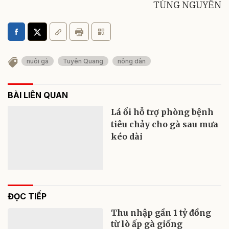
TÙNG NGUYÊN
nuôi gà
Tuyên Quang
nông dân
BÀI LIÊN QUAN
Lá ổi hỗ trợ phòng bệnh
tiêu chảy cho gà sau mưa
kéo dài
ĐỌC TIẾP
Thu nhập gần 1 tỷ đồng
từ lò ấp gà giống