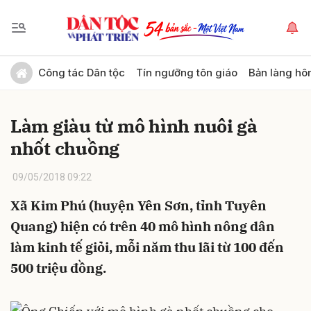
Gửi bình luận
Công tác Dân tộc
Tín ngưỡng tôn giáo
Bản làng hô
Làm giàu từ mô hình nuôi gà
nhốt chuồng
09/05/2018 09:22
Xã Kim Phú (huyện Yên Sơn, tỉnh Tuyên
Hủy
Gửi
Quang) hiện có trên 40 mô hình nông dân
làm kinh tế giỏi, mỗi năm thu lãi từ 100 đến
500 triệu đồng.