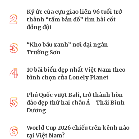
Ký ức của cựu giao liên 96 tuổi trở
2
thành “tấm bản đồ” tìm hài cốt
đồng đội
3
“Kho báu xanh” nơi đại ngàn
Trường Sơn
4
10 bãi biển đẹp nhất Việt Nam theo
bình chọn của Lonely Planet
Phú Quốc vượt Bali, trở thành hòn
5
đảo đẹp thứ hai châu Á - Thái Bình
Dương
6
World Cup 2026 chiếu trên kênh nào
tại Việt Nam?