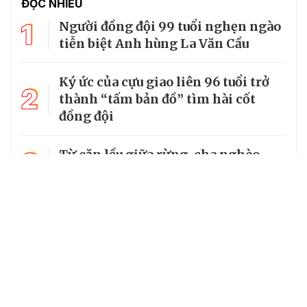
ĐỌC NHIỀU
1
Người đồng đội 99 tuổi nghẹn ngào
tiễn biệt Anh hùng La Văn Cầu
Ký ức của cựu giao liên 96 tuổi trở
2
thành “tấm bản đồ” tìm hài cốt
đồng đội
3
Từ căn lều giữa rừng, cha nghèo
nuôi 7 con gái thành cử nhân
Tổng Bí thư, Chủ tịch nước truy
4
tặng huân chương dũng cảm cho
chiến sĩ Kpă Thiêp
Chủ tịch UBND tỉnh Ninh Bình làm
Trưởng Ban Chỉ đạo Chương trình