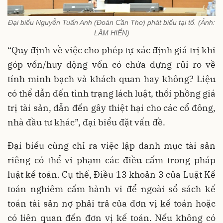
Đại biểu Nguyễn Tuấn Anh (Đoàn Cần Thơ) phát biểu tại tổ. (Ảnh:
LÂM HIỂN)
“Quy định về việc cho phép tự xác định giá trị khi
góp vốn/huy động vốn có chứa đựng rủi ro về
tính minh bạch và khách quan hay không? Liệu
có thể dẫn đến tình trạng lách luật, thổi phồng giá
trị tài sản, dẫn đến gây thiệt hại cho các cổ đông,
nhà đầu tư khác”, đại biểu đặt vấn đề.
Đại biểu cũng chỉ ra việc lập danh mục tài sản
riêng có thể vi phạm các điều cấm trong pháp
luật kế toán. Cụ thể, Điều 13 khoản 3 của Luật Kế
toán nghiêm cấm hành vi để ngoài sổ sách kế
toán tài sản nợ phải trả của đơn vị kế toán hoặc
có liên quan đến đơn vị kế toán. Nếu không có