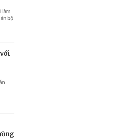
i làm
cán bộ
với
rần
rường