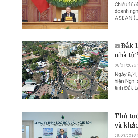
Chiều 16/4
doanh ngh
ASEAN (US
Đắk L
nhà từ 
08/04/2026 
Ngày 8/4,
hiện Nghị
tỉnh Đắk L
Thủ tư
và khảo
29/03/2026 1