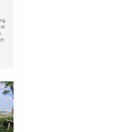
ồng
trì
h
ch