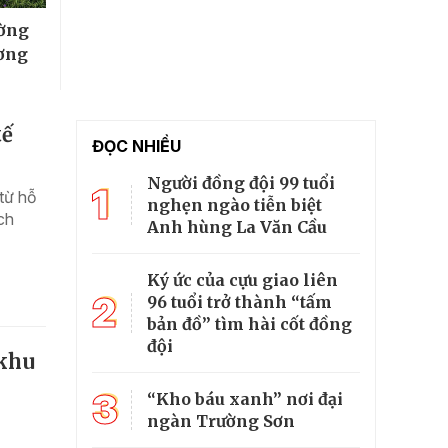
ường
ương
tế
ĐỌC NHIỀU
Người đồng đội 99 tuổi
1
từ hỗ
nghẹn ngào tiễn biệt
ch
Anh hùng La Văn Cầu
Ký ức của cựu giao liên
2
96 tuổi trở thành “tấm
bản đồ” tìm hài cốt đồng
đội
 khu
3
“Kho báu xanh” nơi đại
ngàn Trường Sơn