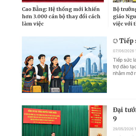
Cao Bằng: Hệ thống mới khiến
Bộ trưởn
hơn 3.000 cán bộ thay đổi cách
giáo Ng
làm việc
việc với
Tiếp 
07/06/2026 1
Tiếp sức l
trợ đào tạ
nhằm mở rộ
Đại tư
9
29/05/2026 