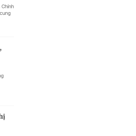
 Chính
 cung
,
ng
hị