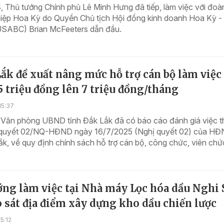
, Thủ tướng Chính phủ Lê Minh Hưng đã tiếp, làm việc với đoà
iệp Hoa Kỳ do Quyền Chủ tịch Hội đồng kinh doanh Hoa Kỳ -
ABC) Brian McFeeters dẫn đầu.
ắk đề xuất nâng mức hỗ trợ cán bộ làm việc
5 triệu đồng lên 7 triệu đồng/tháng
15:37
 Văn phòng UBND tỉnh Đắk Lắk đã có báo cáo đánh giá việc 
 quyết 02/NQ-HĐND ngày 16/7/2025 (Nghị quyết 02) của H
ắk, về quy định chính sách hỗ trợ cán bộ, công chức, viên chức
ớng làm việc tại Nhà máy Lọc hóa dầu Nghi
 sát địa điểm xây dựng kho dầu chiến lược
5:12