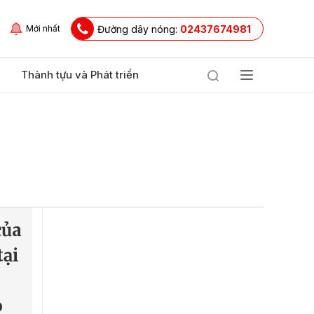
Đường dây nóng:
02437674981
Mới nhất
Thành tựu và Phát triển
của
tại
o