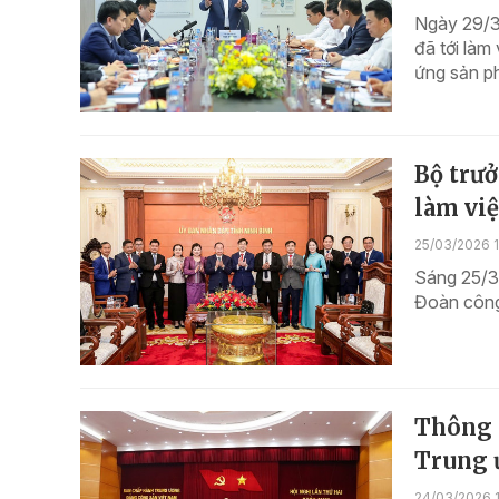
Ngày 29/3
đã tới làm
ứng sản ph
Bộ trư
làm việ
25/03/2026 1
Sáng 25/3
Đoàn công 
Thông c
Trung 
24/03/2026 1