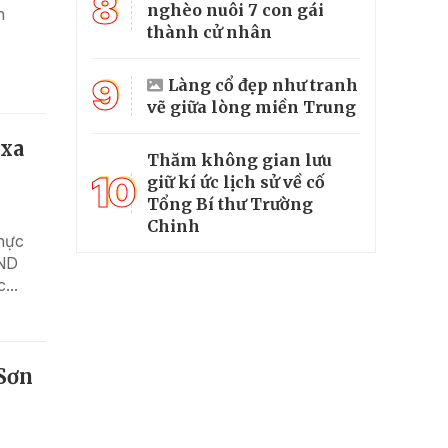
8
nghèo nuôi 7 con gái
n
thành cử nhân
9
Làng cổ đẹp như tranh
vẽ giữa lòng miền Trung
 xa
Thăm không gian lưu
10
giữ kí ức lịch sử về cố
Tổng Bí thư Trường
Chinh
thực
ĐND
...
 Sơn