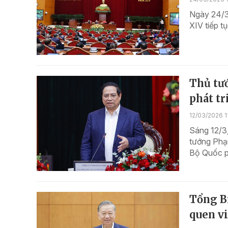
Ngày 24/3
XIV tiếp t
Thủ tư
phát t
12/03/2026 1
Sáng 12/3,
tướng Phạ
Bộ Quốc p
Tổng Bí
quen vi