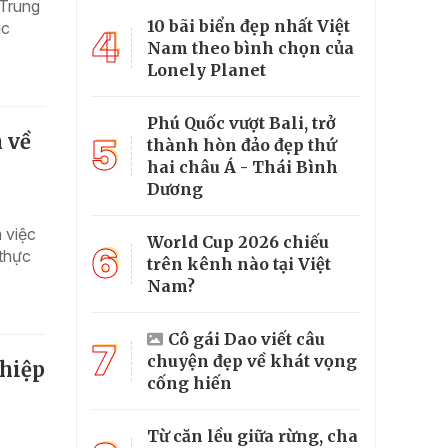
 Trung
10 bãi biển đẹp nhất Việt
ục
4
Nam theo bình chọn của
Lonely Planet
Phú Quốc vượt Bali, trở
 về
5
thành hòn đảo đẹp thứ
hai châu Á - Thái Bình
Dương
 việc
World Cup 2026 chiếu
6
 thực
trên kênh nào tại Việt
Nam?
Cô gái Dao viết câu
7
chuyện đẹp về khát vọng
ghiệp
cống hiến
Từ căn lều giữa rừng, cha