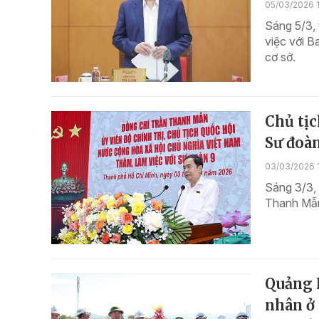
05/03/2026 1
Sáng 5/3, 
việc với B
cơ sở.
Chủ tị
Sư đoà
03/03/2026 
Sáng 3/3, 
Thanh Mẫn
Quảng 
nhân ở 