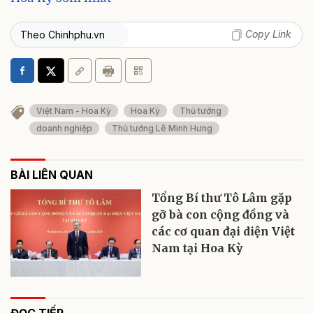
Copy Link
Theo Chinhphu.vn
Việt Nam - Hoa Kỳ
Hoa Kỳ
Thủ tướng
doanh nghiệp
Thủ tướng Lê Minh Hưng
BÀI LIÊN QUAN
Tổng Bí thư Tô Lâm gặp
gỡ bà con cộng đồng và
các cơ quan đại diện Việt
Nam tại Hoa Kỳ
ĐỌC TIẾP