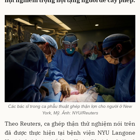
hụt nghiêm trọng nội tạng người để cấy phép.
Các bác sĩ trong ca phẫu thuật ghép thận lợn cho người ở New
York, Mỹ. Ảnh: NYU/Reuters
Theo Reuters, ca ghép thận thử nghiệm nói trên
đã được thực hiện tại bệnh viện NYU Langone