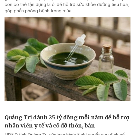
con có thể tận dụng lá ổi để hỗ trợ sức khỏe đường tiêu hóa,
góp phần phòng bệnh trong mùa...
Quảng Trị dành 25 tỷ đồng mỗi năm để hỗ trợ
nhân viên y tế và cô đỡ thôn, bản
HĐND tỉnh Quảng Trị vừa ban hành Nghị quyết quy định số