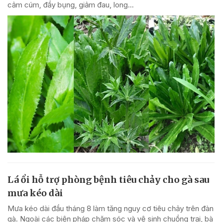
cảm cúm, đầy bụng, giảm đau, long...
Lá ổi hỗ trợ phòng bệnh tiêu chảy cho gà sau
mưa kéo dài
Mưa kéo dài đầu tháng 8 làm tăng nguy cơ tiêu chảy trên đàn
gà. Ngoài các biện pháp chăm sóc và vệ sinh chuồng trại, bà