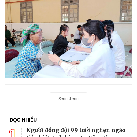
Xem thêm
ĐỌC NHIỀU
1
Người đồng đội 99 tuổi nghẹn ngào