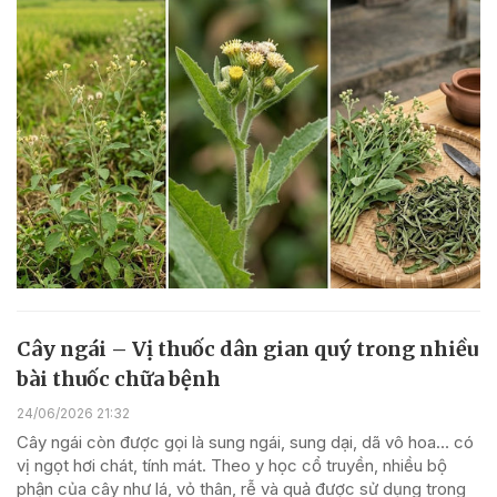
Cây ngái – Vị thuốc dân gian quý trong nhiều
bài thuốc chữa bệnh
24/06/2026 21:32
Cây ngái còn được gọi là sung ngái, sung dại, dã vô hoa… có
vị ngọt hơi chát, tính mát. Theo y học cổ truyền, nhiều bộ
phận của cây như lá, vỏ thân, rễ và quả được sử dụng trong