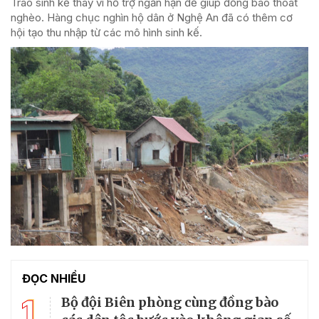
Trao sinh kế thay vì hỗ trợ ngắn hạn để giúp đồng bào thoát
nghèo. Hàng chục nghìn hộ dân ở Nghệ An đã có thêm cơ
hội tạo thu nhập từ các mô hình sinh kế.
ĐỌC NHIỀU
1
Bộ đội Biên phòng cùng đồng bào