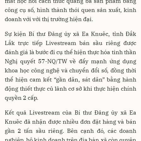
mắt học hỏi cách thức quảng bá sản phẩm bằng
công cụ số, hình thành thói quen sản xuất, kinh
doanh với với thị trường hiện đại.
Sự kiện Bí thư Đảng ủy xã Ea Knuêc, tỉnh Đắk
Lắk trực tiếp Livestream bán sầu riêng được
đánh giá là bước đi cụ thể hiện thực hóa tinh thần
Nghị quyết 57-NQ/TW về đẩy mạnh ứng dụng
khoa học công nghệ và chuyển đổi số, đồng thời
thể hiện cam kết “gần dân, sát dân” bằng hành
động thiết thực củ lãnh cơ sở khi thực hiện chính
quyền 2 cấp.
Kết quả Livestream của Bí thư Đảng ủy xã Ea
Knuêc đã nhận được nhiều đơn đặt hàng và bán
gần 2 tấn sầu riêng. Bên cạnh đó, các doanh
nghiệp, hộ kinh doanh trên địa bàn xã còn quyên