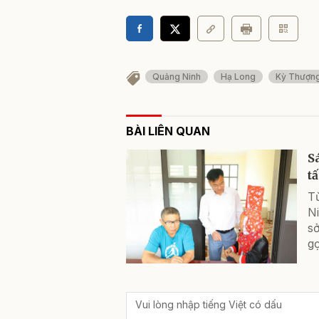
Quảng Ninh
Hạ Long
Kỳ Thượn
BÀI LIÊN QUAN
S
t
T
N
sở
g