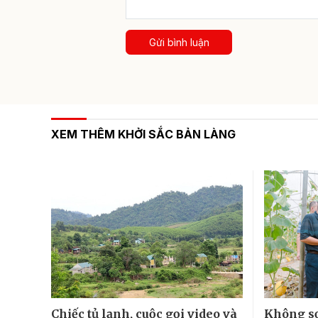
Gửi bình luận
XEM THÊM KHỞI SẮC BẢN LÀNG
Chiếc tủ lạnh, cuộc gọi video và
Không sợ