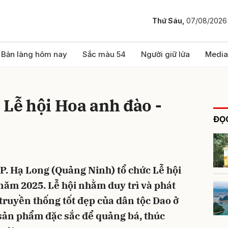
Thứ Sáu,
07/08/2026
bình luận
Bản làng hôm nay
Sắc màu 54
Người giữ lửa
Media
 Lễ hội Hoa anh đào -
ĐỌC
TP. Hạ Long (Quảng Ninh) tổ chức Lễ hội
Hủy
G
ăm 2025. Lễ hội nhằm duy trì và phát
truyền thống tốt đẹp của dân tộc Dao ở
sản phẩm đặc sắc để quảng bá, thúc