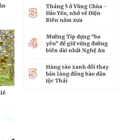
sản
Tháng 5 ở Vũng Chùa -
3
Đảo Yến, nhớ về Điện
Biên năm xưa
Mường Típ dựng “ba
4
yên” để giữ vững đường
biên dài nhất Nghệ An
Hàng rào xanh đổi thay
5
bản làng đồng bào dân
tộc Thái
 lê