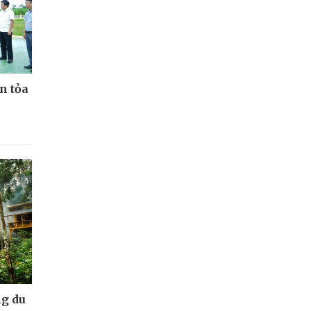
n tỏa
g du