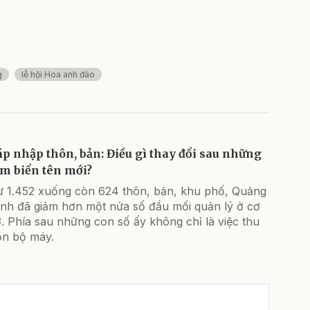
g
lễ hội Hoa anh đào
áp nhập thôn, bản: Điều gì thay đổi sau những
ấm biển tên mới?
ừ 1.452 xuống còn 624 thôn, bản, khu phố, Quảng
inh đã giảm hơn một nửa số đầu mối quản lý ở cơ
. Phía sau những con số ấy không chỉ là việc thu
ọn bộ máy.