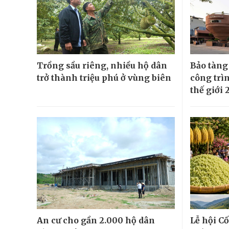
Trồng sầu riêng, nhiều hộ dân
Bảo tàng
trở thành triệu phú ở vùng biên
công trì
thế giới 
An cư cho gần 2.000 hộ dân
Lễ hội Cố