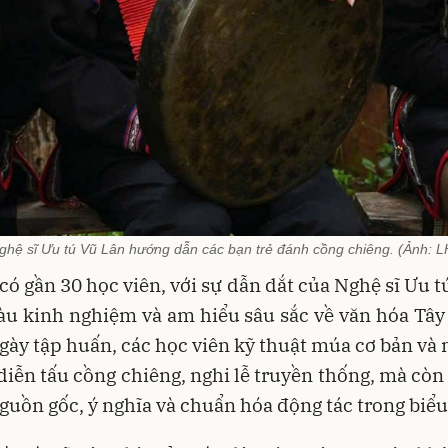
ghệ sĩ Ưu tú Vũ Lân hướng dẫn các bạn trẻ đánh cồng chiêng. (Ảnh: L
có gần 30 học viên, với sự dẫn dắt của Nghệ sĩ Ưu t
àu kinh nghiệm và am hiểu sâu sắc về văn hóa Tâ
gày tập huấn, các học viên kỹ thuật múa cơ bản và 
diễn tấu cồng chiêng, nghi lễ truyền thống, mà còn
guồn gốc, ý nghĩa và chuẩn hóa động tác trong biểu