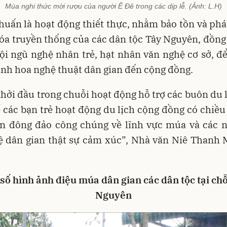
Múa nghi thức mời rượu của người Ê Đê trong các dịp lễ. (Ảnh: L.H)
huấn là hoạt động thiết thực, nhằm bảo tồn và phá
hóa truyền thống của các dân tộc Tây Nguyên, đồng 
i ngũ nghệ nhân trẻ, hạt nhân văn nghệ cơ sở, để
tinh hoa nghệ thuật dân gian đến cộng đồng.
khởi đầu trong chuỗi hoạt động hỗ trợ các buôn du 
 các bạn trẻ hoạt động du lịch cộng đồng có chiều 
ến đông đảo công chúng về lĩnh vực múa và các n
ệ dân gian thật sự cảm xúc”, Nhà văn Niê Thanh 
số hình ảnh điệu múa dân gian các dân tộc tại ch
Nguyên