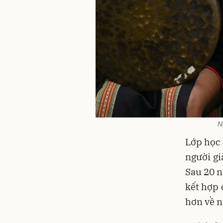
N
Lớp học 
người gi
Sau 20 n
kết hợp 
hơn về n