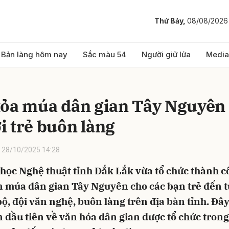
Thứ Bảy,
08/08/2026
bình luận
Bản làng hôm nay
Sắc màu 54
Người giữ lửa
Media
tỏa múa dân gian Tây Nguyên
i trẻ buôn làng
28/10/2025 14:28
học Nghệ thuật tỉnh Đắk Lắk vừa tổ chức thành c
Hủy
G
n múa dân gian Tây Nguyên cho các bạn trẻ đến t
bộ, đội văn nghệ, buôn làng trên địa bàn tỉnh. Đây
 đầu tiên về văn hóa dân gian được tổ chức tron