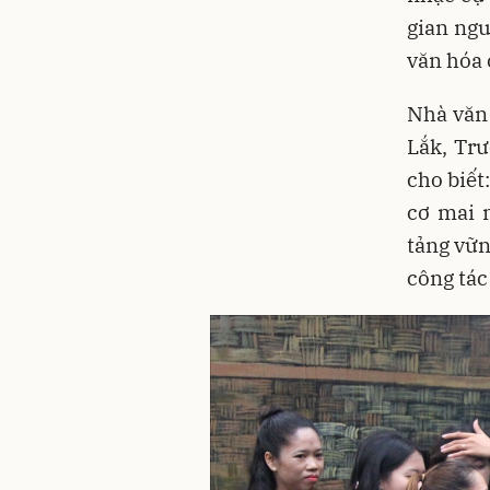
gian ngu
văn hóa 
Nhà văn 
Lắk, Tr
cho biết
cơ mai m
tảng vữn
công tác