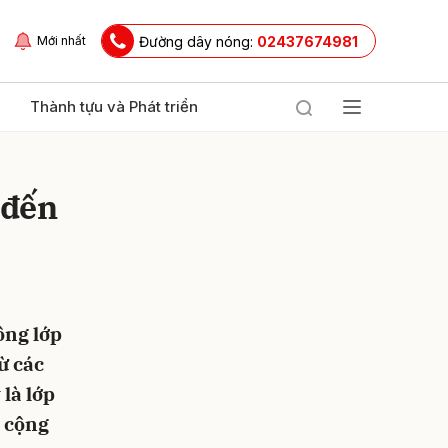
Đường dây nóng:
02437674981
Mới nhất
Thành tựu và Phát triển
 đến
ông lớp
ửi
ừ các
 là lớp
g cộng