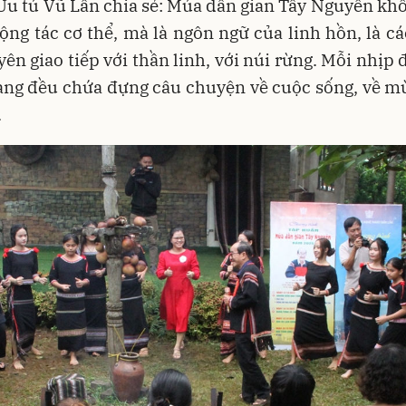
Ưu tú Vũ Lân chia sẻ: Múa dân gian Tây Nguyên khô
ng tác cơ thể, mà là ngôn ngữ của linh hồn, là c
ên giao tiếp với thần linh, với núi rừng. Mỗi nhịp 
ang đều chứa đựng câu chuyện về cuộc sống, về m
.