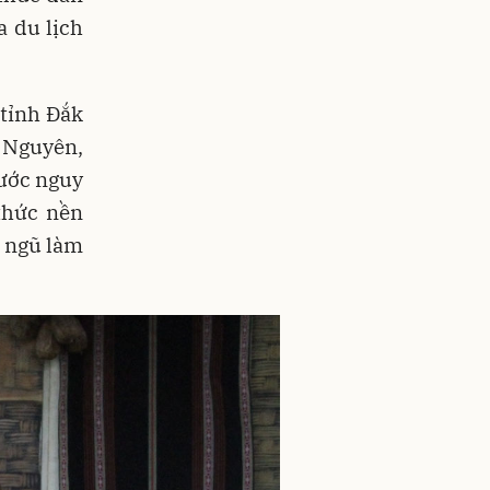
a du lịch
 tỉnh Đắk
 Nguyên,
rước nguy
 thức nền
i ngũ làm