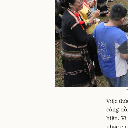
C
Việc đưa
cộng đồ
hiện. Vì
nhạc cụ 