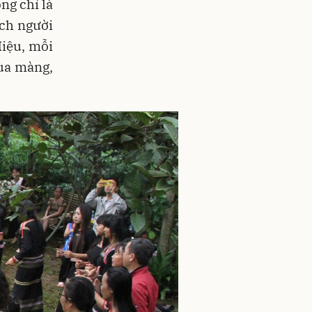
ng chỉ là
ách người
điệu, mỗi
ùa màng,