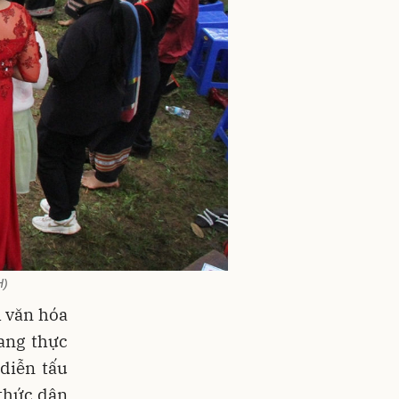
H)
h văn hóa
ang thực
 diễn tấu
 thức dân