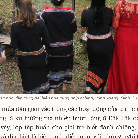
ác học viên cùng đại biểu hòa cùng nhịp chiêng, vòng xoang. (Ảnh: L.
 múa dân gian vào trong các hoạt động của du lịc
ng là xu hướng mà nhiều buôn làng ở Đắk Lắk đ
 vậy, lớp tập huấn cho giới trẻ biết đánh chiêng,
và đặc biệt là biết trình diễn múa với những nghi