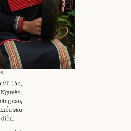
H)
ú Vũ Lân,
y Nguyên.
nâng cao,
 hiểu sâu
 diễn.