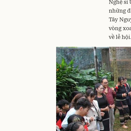
Nghệ sĩ 
những độ
Tây Nguy
vòng xo
về lễ hội