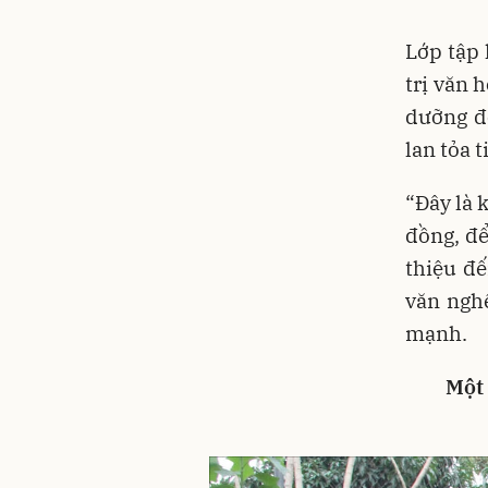
Lớp tập 
trị văn 
dưỡng độ
lan tỏa 
“Đây là 
đồng, để
thiệu đ
văn ngh
mạnh.
Một 