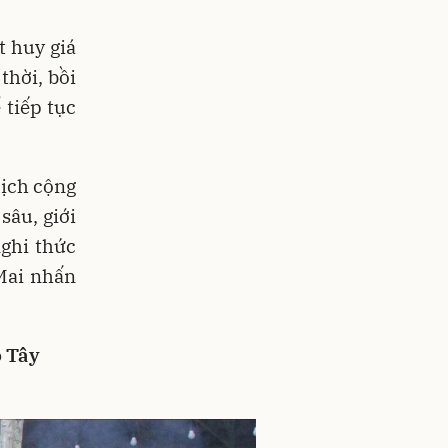
t huy giá
thời, bồi
 tiếp tục
lịch cộng
sâu, giới
ghi thức
Mai nhấn
ỗ Tây