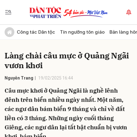
Gửi bình luận
Công tác Dân tộc
Tín ngưỡng tôn giáo
Bản làng hô
Làng chài câu mực ở Quảng Ngãi
vươn khơi
Nguyễn Trang
19/02/2025 16:44
Câu mực khơi ở Quảng Ngãi là nghề lênh
Hủy
Gửi
đênh trên biển nhiều ngày nhất. Một năm,
các ngư dân bám biển 9 tháng và chỉ về đất
liền có 3 tháng. Những ngày cuối tháng
Giêng, các ngư dân lại tất bật chuẩn bị vươn
khơi, bám biển.