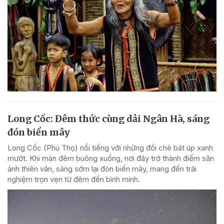
Long Cốc: Đêm thức cùng dải Ngân Hà, sáng
đón biển mây
Long Cốc (Phú Thọ) nổi tiếng với những đồi chè bát úp xanh
mướt. Khi màn đêm buông xuống, nơi đây trở thành điểm săn
ảnh thiên văn, sáng sớm lại đón biển mây, mang đến trải
nghiệm trọn vẹn từ đêm đến bình minh.