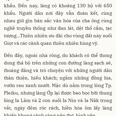
khẩu. Đến nay, làng có khoảng 130 hộ với 650
khẩu. Người dân nơi đây vẫn đoàn kết, cùng
nhau giữ gìn bản sắc văn hóa của cha ông cùng
nghề truyền thống như đan lát, dệt thổ cẩm, tạc
tượng…Thiên nhiên ưu đãi cho vùng đất này suối
Giọt và các cảnh quan thiên nhiên hùng vỹ.
Đến đây, ngoài nhà rông, du khách có thể thong
dong thả bộ trên những con đường làng sạch sẽ,
thoáng đãng và trò chuyện với những người dân
thân thiện, hiếu khách; ngắm những đồng lúa,
vườn rau xanh mướt. Mặc dù nằm trong lòng Tp.
Pleiku, nhưng làng Ớp lại được bao bọc bởi thung
lũng Ia Lâm và 2 con suối Ia Nin và Ia Năk trong
vắt, ngày đêm róc rách, hiền hòa ôm lấy làng
khiến khung cảnh càng nên thơ, bình yên.