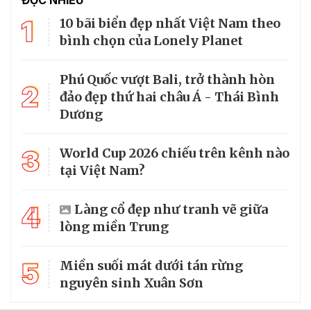
ĐỌC NHIỀU
1
10 bãi biển đẹp nhất Việt Nam theo
bình chọn của Lonely Planet
Phú Quốc vượt Bali, trở thành hòn
2
đảo đẹp thứ hai châu Á - Thái Bình
Dương
3
World Cup 2026 chiếu trên kênh nào
tại Việt Nam?
4
Làng cổ đẹp như tranh vẽ giữa
lòng miền Trung
5
Miền suối mát dưới tán rừng
nguyên sinh Xuân Sơn