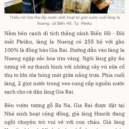
Thiếu nữ Gia Rai lấy nước sinh hoạt từ giọt nước cuối làng Ia
Nueng, xã Biển Hồ, Tp. Pleiku
Nằm bên cạnh di tích thắng cảnh Biển Hồ - Đôi
mắt Pleiku, làng Ia Nueng có 255 hộ với gần
100% là đồng bào Gia Rai. Đường dẫn vào làng Ia
Nueng ngập sắc hoa tím vàng. Ngôi làng gây ấn
tượng về sự thanh bình với những cây vú sữa cổ
thụ to lớn tỏa bóng mát giữa nắng trưa. Phía cuối
làng, 2 giọt nước trong veo cung cấp nguồn nước
sạch cho cả dân làng Gia Rai.
Bên vườn tượng gỗ Ba Na, Gia Rai được đặt tại
Nhà sinh hoạt cộng đồng, già làng Hmrik đang
ngồi chuyện trò vui vẻ với con cháu. Già làng