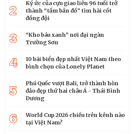
Ký ức của cựu giao liên 96 tuổi trở
2
thành “tấm bản đồ” tìm hài cốt
đồng đội
3
“Kho báu xanh” nơi đại ngàn
Trường Sơn
4
10 bãi biển đẹp nhất Việt Nam theo
bình chọn của Lonely Planet
Phú Quốc vượt Bali, trở thành hòn
5
đảo đẹp thứ hai châu Á - Thái Bình
Dương
6
World Cup 2026 chiếu trên kênh nào
tại Việt Nam?