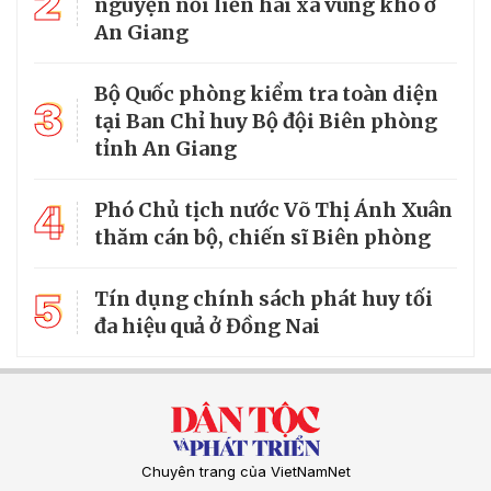
2
nguyện nối liền hai xã vùng khó ở
An Giang
Bộ Quốc phòng kiểm tra toàn diện
3
tại Ban Chỉ huy Bộ đội Biên phòng
tỉnh An Giang
4
Phó Chủ tịch nước Võ Thị Ánh Xuân
thăm cán bộ, chiến sĩ Biên phòng
5
Tín dụng chính sách phát huy tối
đa hiệu quả ở Đồng Nai
Chuyên trang của VietNamNet