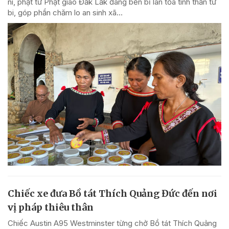
ni, phật tử Phật giáo Đắk Lắk đang bền bỉ lan tỏa tinh thần từ
bi, góp phần chăm lo an sinh xã...
Chiếc xe đưa Bồ tát Thích Quảng Đức đến nơi
vị pháp thiêu thân
Chiếc Austin A95 Westminster từng chở Bồ tát Thích Quảng