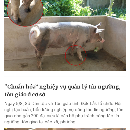
“Chuẩn hóa” nghiệp vụ quản lý tín ngưỡng,
tôn giáo ở cơ sở
Ngày 5/8, Sở Dân tộc và Tôn giáo tỉnh Đắk Lắk tổ chức Hội
nghị tập huấn, bồi dưỡng nghiệp vụ công tác tín ngưỡng, tôn
giáo cho gần 200 đại biểu là cán bộ phụ trách công tác tín
ngưỡng, tôn giáo tại các xã, phường...