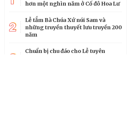
hơn một nghìn năm ở Cố đô Hoa Lư
Lễ tắm Bà Chúa Xứ núi Sam và
2
những truyền thuyết lưu truyền 200
năm
Chuẩn bị chu đáo cho Lễ tuyên
3
phong Chân phước Linh mục
Trương Bửu Diệp
Chiêm bái chùa Cam Lộ, nơi có
4
bảo tháp thờ Phật cao nhất Việt
Nam
5
Từ vị mục tử của người nghèo đến
Chân phước của Giáo hội hoàn vũ