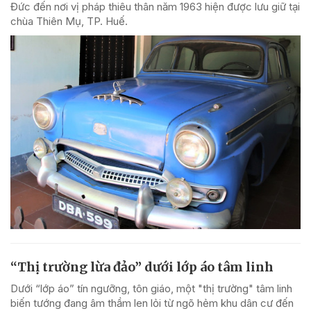
Đức đến nơi vị pháp thiêu thân năm 1963 hiện được lưu giữ tại
chùa Thiên Mụ, TP. Huế.
“Thị trường lừa đảo” dưới lớp áo tâm linh
Dưới “lớp áo” tín ngưỡng, tôn giáo, một "thị trường" tâm linh
biến tướng đang âm thầm len lỏi từ ngõ hẻm khu dân cư đến