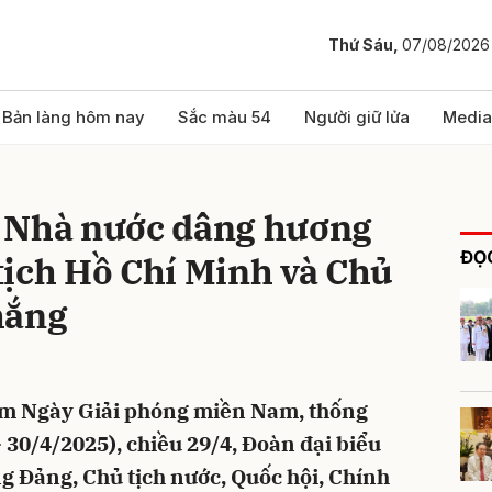
Thứ Sáu,
07/08/2026
bình luận
Bản làng hôm nay
Sắc màu 54
Người giữ lửa
Media
 Nhà nước dâng hương
ĐỌC
tịch Hồ Chí Minh và Chủ
hắng
Hủy
G
m Ngày Giải phóng miền Nam, thống
 30/4/2025), chiều 29/4, Đoàn đại biểu
 Đảng, Chủ tịch nước, Quốc hội, Chính