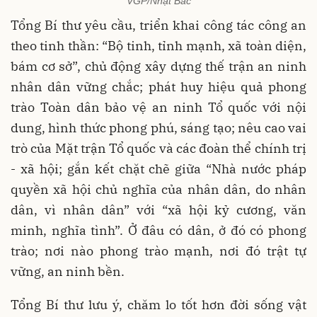
VGP/Nhật Bắc
Tổng Bí thư yêu cầu, triển khai công tác công an
theo tinh thần: “Bộ tinh, tỉnh mạnh, xã toàn diện,
bám cơ sở”, chủ động xây dựng thế trận an ninh
nhân dân vững chắc; phát huy hiệu quả phong
trào Toàn dân bảo vệ an ninh Tổ quốc với nội
dung, hình thức phong phú, sáng tạo; nêu cao vai
trò của Mặt trận Tổ quốc và các đoàn thể chính trị
- xã hội; gắn kết chặt chẽ giữa “Nhà nước pháp
quyền xã hội chủ nghĩa của nhân dân, do nhân
dân, vì nhân dân” với “xã hội kỷ cương, văn
minh, nghĩa tình”. Ở đâu có dân, ở đó có phong
trào; nơi nào phong trào mạnh, nơi đó trật tự
vững, an ninh bền.
Tổng Bí thư lưu ý, chăm lo tốt hơn đời sống vật