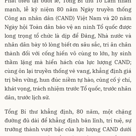
Phát biểu tại buổi lễ, Tổng Bí thư Tô Lâm nhấn
mạnh, lễ kỷ niệm 80 năm Ngày truyền thống
Công an nhân dân (CAND) Việt Nam và 20 năm
Ngày hội Toàn dân bảo vệ an ninh Tổ quốc được
long trọng tổ chức là dịp để Đảng, Nhà nước và
nhân dân bày tỏ lòng biết ơn sâu sắc, tri ân chân
thành đối với cống hiến vô cùng to lớn, hy sinh
thầm lặng mà hiển hách của lực lượng CAND;
cùng ôn lại truyền thống vẻ vang, khẳng định giá
trị bền vững, hun đúc niềm tự hào, củng cố ý chí,
khát vọng, trách nhiệm trước Tổ quốc, trước nhân
dân, trước lịch sử.
Tổng Bí thư khẳng định, 80 năm, một chặng
đường đủ dài để khẳng định bản lĩnh, trí tuệ, sự
trưởng thành vượt bậc của lực lượng CAND dưới