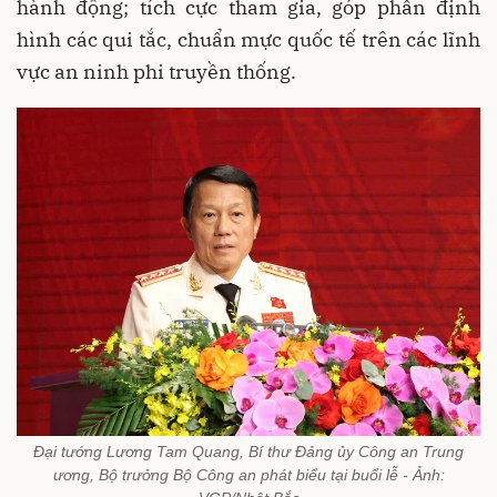
hành động; tích cực tham gia, góp phần định
hình các qui tắc, chuẩn mực quốc tế trên các lĩnh
vực an ninh phi truyền thống.
Đại tướng Lương Tam Quang, Bí thư Đảng ủy Công an Trung
ương, Bộ trưởng Bộ Công an phát biểu tại buổi lễ - Ảnh: