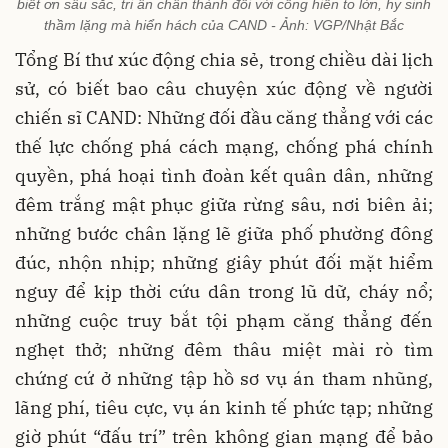
biết ơn sâu sắc, tri ân chân thành đối với cống hiến to lớn, hy sinh
thầm lặng mà hiển hách của CAND - Ảnh: VGP/Nhật Bắc
Tổng Bí thư xúc động chia sẻ, trong chiều dài lịch
sử, có biết bao câu chuyện xúc động về người
chiến sĩ CAND: Những đối đầu căng thẳng với các
thế lực chống phá cách mạng, chống phá chính
quyền, phá hoại tình đoàn kết quân dân, những
đêm trắng mật phục giữa rừng sâu, nơi biên ải;
những bước chân lặng lẽ giữa phố phường đông
đúc, nhộn nhịp; những giây phút đối mặt hiểm
nguy để kịp thời cứu dân trong lũ dữ, cháy nổ;
những cuộc truy bắt tội phạm căng thẳng đến
nghẹt thở; những đêm thâu miệt mài rò tìm
chứng cứ ở những tập hồ sơ vụ án tham nhũng,
lãng phí, tiêu cực, vụ án kinh tế phức tạp; những
giờ phút “đấu trí” trên không gian mạng để bảo