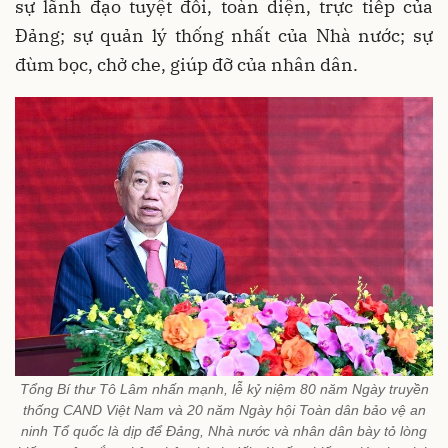
sự lãnh đạo tuyệt đối, toàn diện, trực tiếp của
Đảng; sự quản lý thống nhất của Nhà nước; sự
đùm bọc, chở che, giúp đỡ của nhân dân.
Tổng Bí thư Tô Lâm nhấn mạnh, lễ kỷ niệm 80 năm Ngày truyền
thống CAND Việt Nam và 20 năm Ngày hội Toàn dân bảo vệ an
ninh Tổ quốc là dịp để Đảng, Nhà nước và nhân dân bày tỏ lòng