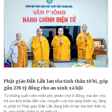
Phật giáo Đắk Lắk lan tỏa tinh thần từ bi, góp
gần 278 tỷ đồng cho an sinh xã hội
Từ những suất cơm miễn phí, phiên chợ 0 đồng, mái ấm cho
trẻ em khó khăn đến các chuyến cứu trợ vùng thiên tai, tăng
ni, phật tử Phật giáo Đắk Lắk đang bền bỉ lan tỏa tinh thần từ
bi, góp phần chăm lo an sinh xã...