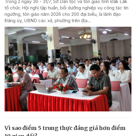
Trong 2 ngày 30 - 31/7, Sở Dân tộc và tôn giáo tỉnh Đắk Lắk
tổ chức Hội nghị tập huấn, bồi dưỡng nghiệp vụ công tác tín
ngưỡng, tôn giáo năm 2026 cho 200 đại biểu, là lãnh đạo
Đảng ủy, UBND các xã, phường trên địa...
Vì sao điểm 5 trung thực đáng giá hơn điểm