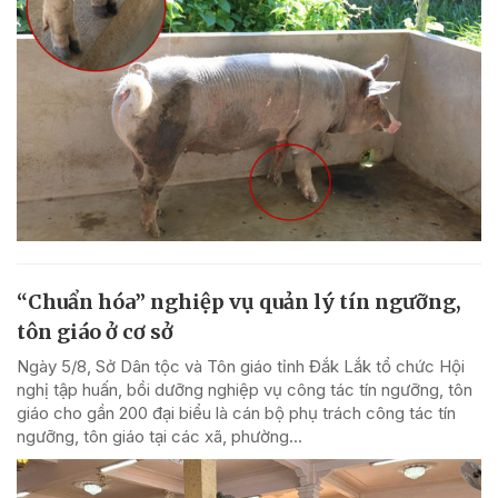
“Chuẩn hóa” nghiệp vụ quản lý tín ngưỡng,
tôn giáo ở cơ sở
Ngày 5/8, Sở Dân tộc và Tôn giáo tỉnh Đắk Lắk tổ chức Hội
nghị tập huấn, bồi dưỡng nghiệp vụ công tác tín ngưỡng, tôn
giáo cho gần 200 đại biểu là cán bộ phụ trách công tác tín
ngưỡng, tôn giáo tại các xã, phường...