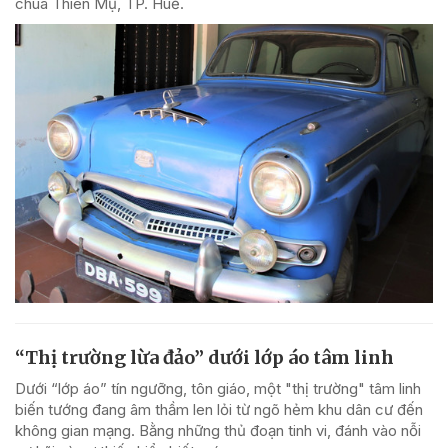
chùa Thiên Mụ, TP. Huế.
“Thị trường lừa đảo” dưới lớp áo tâm linh
Dưới “lớp áo” tín ngưỡng, tôn giáo, một "thị trường" tâm linh
biến tướng đang âm thầm len lỏi từ ngõ hẻm khu dân cư đến
không gian mạng. Bằng những thủ đoạn tinh vi, đánh vào nỗi