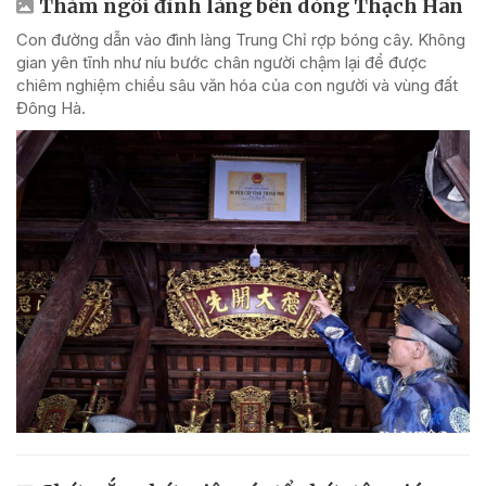
Thăm ngôi đình làng bên dòng Thạch Hãn
Con đường dẫn vào đình làng Trung Chỉ rợp bóng cây. Không
gian yên tĩnh như níu bước chân người chậm lại để được
chiêm nghiệm chiều sâu văn hóa của con người và vùng đất
Đông Hà.