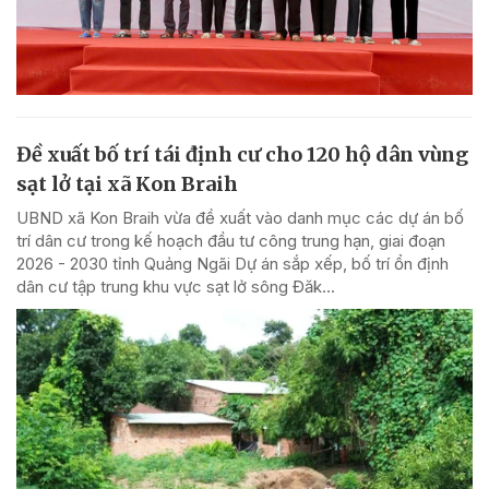
Đề xuất bố trí tái định cư cho 120 hộ dân vùng
sạt lở tại xã Kon Braih
UBND xã Kon Braih vừa đề xuất vào danh mục các dự án bố
trí dân cư trong kế hoạch đầu tư công trung hạn, giai đoạn
2026 - 2030 tỉnh Quảng Ngãi Dự án sắp xếp, bố trí ổn định
dân cư tập trung khu vực sạt lở sông Đăk...