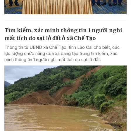
Tìm kiếm, xác minh thông tin 1 người nghi
mất tích do sạt lở đất ở xã Chế Tạo
Thông tin từ UBND xã Chế Tạo, tỉnh Lào Cai cho biết, các
lực lượng chức năng của xã đang tập trung tìm kiếm, xác
minh thông tin 1 người nghi mất tích do sạt lở đất.