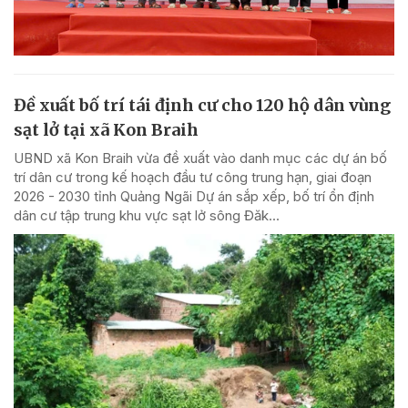
Đề xuất bố trí tái định cư cho 120 hộ dân vùng
sạt lở tại xã Kon Braih
UBND xã Kon Braih vừa đề xuất vào danh mục các dự án bố
trí dân cư trong kế hoạch đầu tư công trung hạn, giai đoạn
2026 - 2030 tỉnh Quảng Ngãi Dự án sắp xếp, bố trí ổn định
dân cư tập trung khu vực sạt lở sông Đăk...