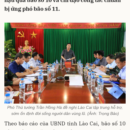
hậu quả bão số 10 và chỉ đạo công tác chuẩn
bị ứng phó bão số 11.
Phó Thủ tướng Trần Hồng Hà đề nghị Lào Cai tập trung hỗ trợ,
sớm ổn định đời sống người dân vùng lũ. (Ảnh: Trọng Bảo)
Theo báo cáo của UBND tỉnh Lào Cai, bão số 10