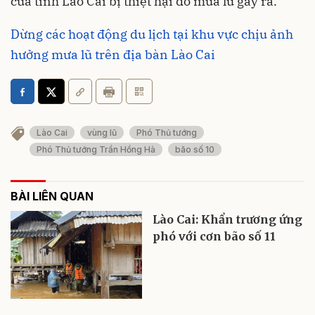
của tỉnh Lào Cai bị thiệt hại do mưa lũ gây ra.
Dừng các hoạt động du lịch tại khu vực chịu ảnh
hưởng mưa lũ trên địa bàn Lào Cai
Lào Cai
vùng lũ
Phó Thủ tướng
Phó Thủ tướng Trần Hồng Hà
bão số 10
BÀI LIÊN QUAN
Lào Cai: Khẩn trương ứng
phó với cơn bão số 11