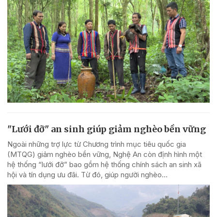
"Lưới đỡ" an sinh giúp giảm nghèo bền vững
Ngoài những trợ lực từ Chương trình mục tiêu quốc gia
(MTQG) giảm nghèo bền vững, Nghệ An còn định hình một
hệ thống “lưới đỡ” bao gồm hệ thống chính sách an sinh xã
hội và tín dụng ưu đãi. Từ đó, giúp người nghèo...