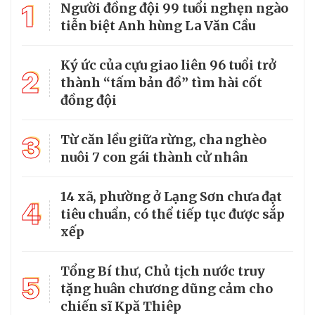
1
Người đồng đội 99 tuổi nghẹn ngào
tiễn biệt Anh hùng La Văn Cầu
Ký ức của cựu giao liên 96 tuổi trở
2
thành “tấm bản đồ” tìm hài cốt
đồng đội
3
Từ căn lều giữa rừng, cha nghèo
nuôi 7 con gái thành cử nhân
14 xã, phường ở Lạng Sơn chưa đạt
4
tiêu chuẩn, có thể tiếp tục được sắp
xếp
Tổng Bí thư, Chủ tịch nước truy
5
tặng huân chương dũng cảm cho
chiến sĩ Kpă Thiêp