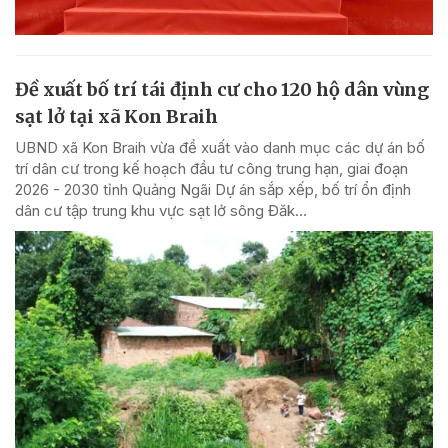
Đề xuất bố trí tái định cư cho 120 hộ dân vùng
sạt lở tại xã Kon Braih
UBND xã Kon Braih vừa đề xuất vào danh mục các dự án bố
trí dân cư trong kế hoạch đầu tư công trung hạn, giai đoạn
2026 - 2030 tỉnh Quảng Ngãi Dự án sắp xếp, bố trí ổn định
dân cư tập trung khu vực sạt lở sông Đăk...