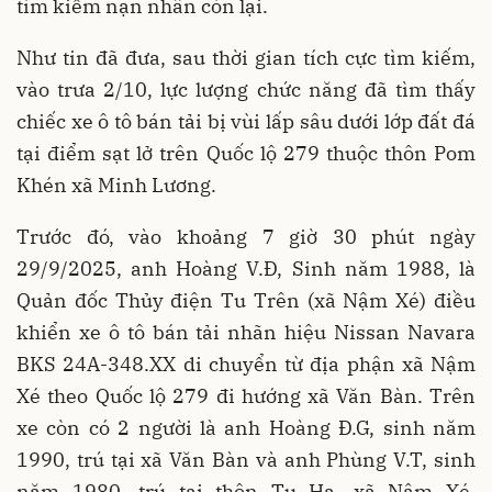
tìm kiếm nạn nhân còn lại.
Như tin đã đưa, sau thời gian tích cực tìm kiếm,
vào trưa 2/10, lực lượng chức năng đã tìm thấy
chiếc xe ô tô bán tải bị vùi lấp sâu dưới lớp đất đá
tại điểm sạt lở trên Quốc lộ 279 thuộc thôn Pom
Khén xã Minh Lương.
Trước đó, vào khoảng 7 giờ 30 phút ngày
29/9/2025, anh Hoàng V.Đ, Sinh năm 1988, là
Quản đốc Thủy điện Tu Trên (xã Nậm Xé) điều
khiển xe ô tô bán tải nhãn hiệu Nissan Navara
BKS 24A-348.XX di chuyển từ địa phận xã Nậm
Xé theo Quốc lộ 279 đi hướng xã Văn Bàn. Trên
xe còn có 2 người là anh Hoàng Đ.G, sinh năm
1990, trú tại xã Văn Bàn và anh Phùng V.T, sinh
năm 1980, trú tại thôn Tu Hạ, xã Nậm Xé,