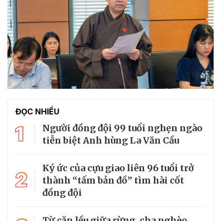
ĐỌC NHIỀU
1
Người đồng đội 99 tuổi nghẹn ngào
tiễn biệt Anh hùng La Văn Cầu
Ký ức của cựu giao liên 96 tuổi trở
2
thành “tấm bản đồ” tìm hài cốt
đồng đội
Từ căn lều giữa rừng, cha nghèo