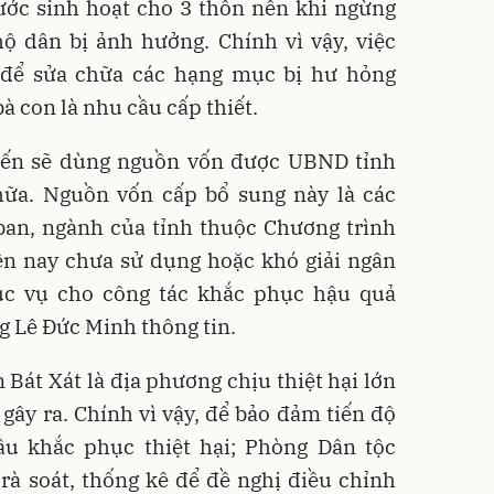
ước sinh hoạt cho 3 thôn nên khi ngừng
ộ dân bị ảnh hưởng. Chính vì vậy, việc
 để sửa chữa các hạng mục bị hư hỏng
à con là nhu cầu cấp thiết.
kiến sẽ dùng nguồn vốn được UBND tỉnh
hữa. Nguồn vốn cấp bổ sung này là các
ban, ngành của tỉnh thuộc Chương trình
ện nay chưa sử dụng hoặc khó giải ngân
ục vụ cho công tác khắc phục hậu quả
ng Lê Đức Minh thông tin.
Bát Xát là địa phương chịu thiệt hại lớn
 gây ra. Chính vì vậy, để bảo đảm tiến độ
u khắc phục thiệt hại; Phòng Dân tộc
rà soát, thống kê để đề nghị điều chỉnh