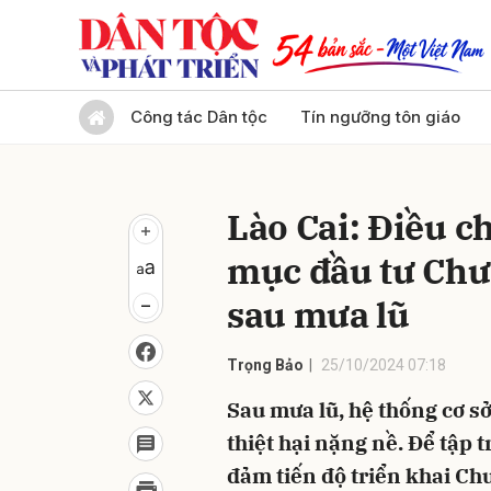
Gửi 
Công tác Dân tộc
Tín ngưỡng tôn giáo
Lào Cai: Điều c
mục đầu tư Ch
sau mưa lũ
Trọng Bảo
25/10/2024 07:18
Sau mưa lũ, hệ thống cơ sở
thiệt hại nặng nề. Để tập
đảm tiến độ triển khai Ch