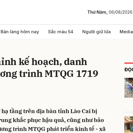
Thứ Năm,
06/08/2026
bình luận
Bản làng hôm nay
Sắc màu 54
Người giữ lửa
Media
hỉnh kế hoạch, danh
ĐỌC
ương trình MTQG 1719
Hủy
G
 hạ tầng trên địa bàn tỉnh Lào Cai bị
 trung khắc phục hậu quả, cũng như bảo
ương trình MTQG phát triển kinh tế - xã