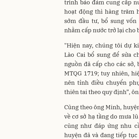
trình bảo đảm cung cấp n
hoạt động thì hàng trăm h
sớm đầu tư, bổ sung vốn
nhằm cấp nước trở lại cho b
"Hiện nay, chúng tôi dự 
Lào Cai bổ sung để sửa c
nguồn đã cấp cho các sở, 
MTQG 1719; tuy nhiên, hi
nên tỉnh điều chuyển ph
thiên tai theo quy định”, ô
Cũng theo ông Minh, huyện 
về cơ sở hạ tầng do mưa lũ
cũng như đáp ứng nhu cầ
huyện đã và đang tiếp tục 