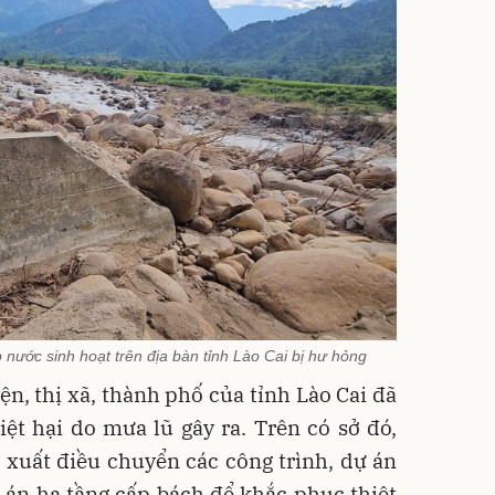
p nước sinh hoạt trên địa bàn tỉnh Lào Cai bị hư hỏng
ện, thị xã, thành phố của tỉnh Lào Cai đã
iệt hại do mưa lũ gây ra. Trên có sở đó,
 xuất điều chuyển các công trình, dự án
 án hạ tầng cấp bách để khắc phục thiệt