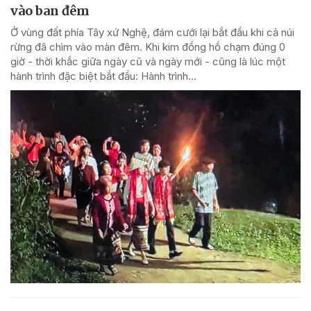
vào ban đêm
Ở vùng đất phía Tây xứ Nghệ, đám cưới lại bắt đầu khi cả núi
rừng đã chìm vào màn đêm. Khi kim đồng hồ chạm đúng 0
giờ - thời khắc giữa ngày cũ và ngày mới - cũng là lúc một
hành trình đặc biệt bắt đầu: Hành trình...