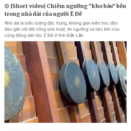
[Short video] Chiêm ngưỡng “kho báu” bên
trong nhà dài của người Ê Đê
Nhà dài là biểu tượng đặc trưng, không gian kiến trúc độc
đáo gắn với đời sống sinh hoạt, tín ngưỡng và tâm linh của
cộng đồng dân tộc Ê Đê ở tỉnh Đắk Lắk.