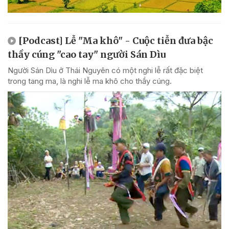
[Podcast] Lễ "Ma khô" - Cuộc tiễn đưa bậc
thầy cúng "cao tay" người Sán Dìu
Người Sán Dìu ở Thái Nguyên có một nghi lễ rất đặc biệt
trong tang ma, là nghi lễ ma khô cho thầy cúng.