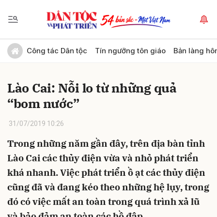
Gửi bình luận
Công tác Dân tộc
Tín ngưỡng tôn giáo
Bản làng hô
Lào Cai: Nỗi lo từ những quả
“bom nước”
31/07/2019 10:26
Trong những năm gần đây, trên địa bàn tỉnh
Hủy
Gửi
Lào Cai các thủy điện vừa và nhỏ phát triển
khá nhanh. Việc phát triển ồ ạt các thủy điện
cũng đã và đang kéo theo những hệ lụy, trong
đó có việc mất an toàn trong quá trình xả lũ
và bảo đảm an toàn các hồ đập.