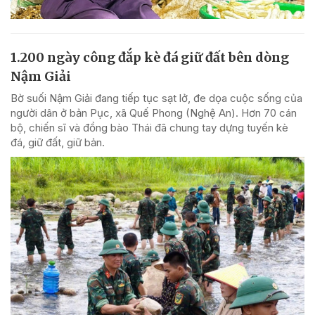
1.200 ngày công đắp kè đá giữ đất bên dòng
Nậm Giải
Bờ suối Nậm Giải đang tiếp tục sạt lở, đe dọa cuộc sống của
người dân ở bản Pục, xã Quế Phong (Nghệ An). Hơn 70 cán
bộ, chiến sĩ và đồng bào Thái đã chung tay dựng tuyến kè
đá, giữ đất, giữ bản.