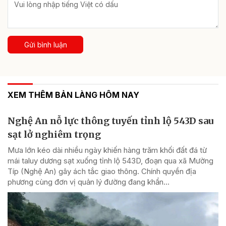
Gửi bình luận
XEM THÊM BẢN LÀNG HÔM NAY
Nghệ An nỗ lực thông tuyến tỉnh lộ 543D sau
sạt lở nghiêm trọng
Mưa lớn kéo dài nhiều ngày khiến hàng trăm khối đất đá từ
mái taluy dương sạt xuống tỉnh lộ 543D, đoạn qua xã Mường
Típ (Nghệ An) gây ách tắc giao thông. Chính quyền địa
phương cùng đơn vị quản lý đường đang khẩn...