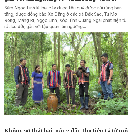
Sâm Ngọc Linh là loại cây dược liệu quý được núi rừng ban
tặng; được đồng bào Xơ Đăng ở các xã Đăk Sao, Tu Mơ
Rông, Măng Ri, Ngọc Linh, Xốp, tỉnh Quảng Ngãi phát hiện từ
rất lâu đời, gắn với tập quán, tín ngưỡng...
Không sợ thất bại, nông dân thu tiền tỷ từ mô