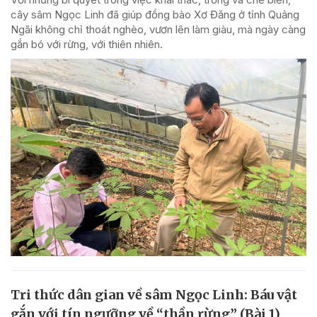
cây sâm Ngọc Linh đã giúp đồng bào Xơ Đăng ở tỉnh Quảng
Ngãi không chỉ thoát nghèo, vươn lên làm giàu, mà ngày càng
gắn bó với rừng, với thiên nhiên.
Tri thức dân gian về sâm Ngọc Linh: Báu vật
gắn với tín ngưỡng về “thần rừng” (Bài 1)