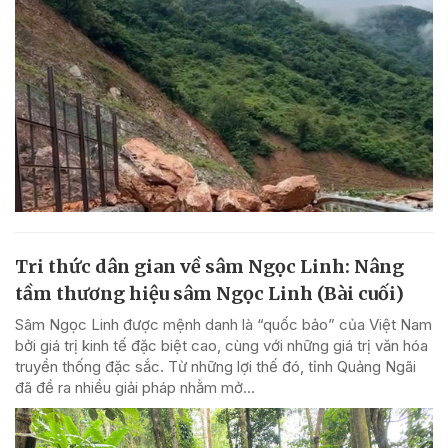
Tri thức dân gian về sâm Ngọc Linh: Nâng
tầm thương hiệu sâm Ngọc Linh (Bài cuối)
Sâm Ngọc Linh được mệnh danh là “quốc bảo” của Việt Nam
bởi giá trị kinh tế đặc biệt cao, cùng với những giá trị văn hóa
truyền thống đặc sắc. Từ những lợi thế đó, tỉnh Quảng Ngãi
đã đề ra nhiều giải pháp nhằm mở...