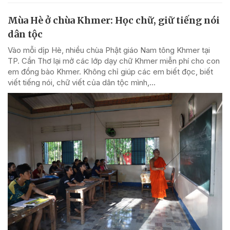
Mùa Hè ở chùa Khmer: Học chữ, giữ tiếng nói
dân tộc
Vào mỗi dịp Hè, nhiều chùa Phật giáo Nam tông Khmer tại
TP. Cần Thơ lại mở các lớp dạy chữ Khmer miễn phí cho con
em đồng bào Khmer. Không chỉ giúp các em biết đọc, biết
viết tiếng nói, chữ viết của dân tộc mình,...