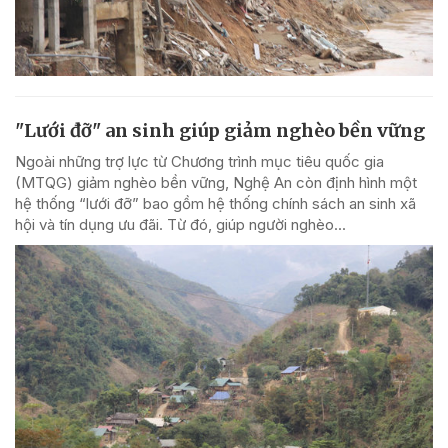
"Lưới đỡ" an sinh giúp giảm nghèo bền vững
Ngoài những trợ lực từ Chương trình mục tiêu quốc gia
(MTQG) giảm nghèo bền vững, Nghệ An còn định hình một
hệ thống “lưới đỡ” bao gồm hệ thống chính sách an sinh xã
hội và tín dụng ưu đãi. Từ đó, giúp người nghèo...