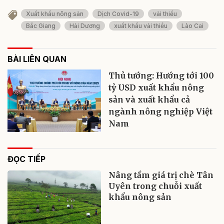
Xuất khẩu nông sản
Dịch Covid-19
vải thiều
Bắc Giang
Hải Dương
xuất khẩu vải thiều
Lào Cai
BÀI LIÊN QUAN
Thủ tướng: Hướng tới 100
tỷ USD xuất khẩu nông
sản và xuất khẩu cả
ngành nông nghiệp Việt
Nam
ĐỌC TIẾP
Nâng tầm giá trị chè Tân
Uyên trong chuỗi xuất
khẩu nông sản