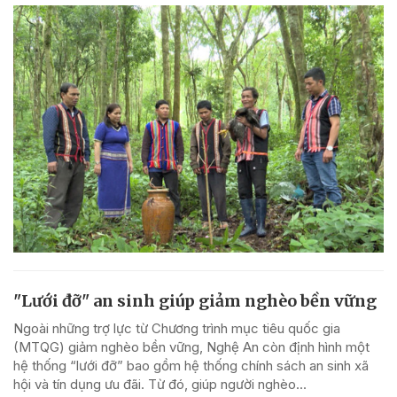
"Lưới đỡ" an sinh giúp giảm nghèo bền vững
Ngoài những trợ lực từ Chương trình mục tiêu quốc gia
(MTQG) giảm nghèo bền vững, Nghệ An còn định hình một
hệ thống “lưới đỡ” bao gồm hệ thống chính sách an sinh xã
hội và tín dụng ưu đãi. Từ đó, giúp người nghèo...