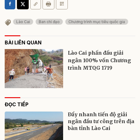
Lào Cai
Ban chỉ đạo
Chương trình mục tiêu quốc gia
BÀI LIÊN QUAN
Lào Cai phấn đấu giải
ngân 100% vốn Chương
trình MTQG 1719
ĐỌC TIẾP
Đẩy nhanh tiến độ giải
ngân đầu tư công trên địa
bàn tỉnh Lào Cai