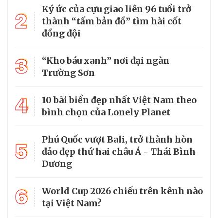
Ký ức của cựu giao liên 96 tuổi trở
2
thành “tấm bản đồ” tìm hài cốt
đồng đội
3
“Kho báu xanh” nơi đại ngàn
Trường Sơn
4
10 bãi biển đẹp nhất Việt Nam theo
bình chọn của Lonely Planet
Phú Quốc vượt Bali, trở thành hòn
5
đảo đẹp thứ hai châu Á - Thái Bình
Dương
6
World Cup 2026 chiếu trên kênh nào
tại Việt Nam?